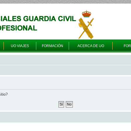
UO VIAJES
FORMACIÓN
ACERCA DE UO
FO
itio?