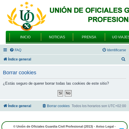
INICIO
NOTICIAS
PRENSA
UO VIAJE
FAQ
Identificarse
B
Índice general
u
Borrar cookies
s
c
¿Estás seguro de querer borrar todas las cookies de este sitio?
a
r
Índice general
Borrar cookies
Todos los horarios son
UTC+02:00
© Unión de Oficiales Guardia Civil Profesional (2013) -
Aviso Legal
-