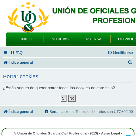
INICIO
NOTICIAS
PRENSA
UO VIAJE
FAQ
Identificarse
B
Índice general
u
Borrar cookies
s
c
¿Estás seguro de querer borrar todas las cookies de este sitio?
a
r
Índice general
Borrar cookies
Todos los horarios son
UTC+02:00
© Unión de Oficiales Guardia Civil Profesional (2013) -
Aviso Legal
-