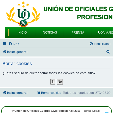
INICIO
NOTICIAS
PRENSA
UO VIAJE
FAQ
Identificarse
B
Índice general
u
Borrar cookies
s
c
¿Estás seguro de querer borrar todas las cookies de este sitio?
a
r
Índice general
Borrar cookies
Todos los horarios son
UTC+02:00
© Unión de Oficiales Guardia Civil Profesional (2013) -
Aviso Legal
-