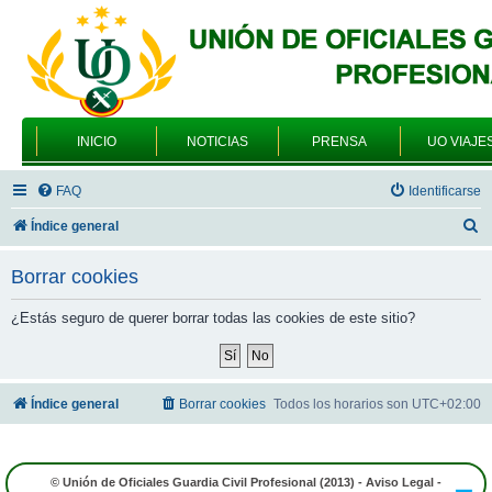
INICIO
NOTICIAS
PRENSA
UO VIAJE
FAQ
Identificarse
B
Índice general
u
Borrar cookies
s
c
¿Estás seguro de querer borrar todas las cookies de este sitio?
a
r
Índice general
Borrar cookies
Todos los horarios son
UTC+02:00
© Unión de Oficiales Guardia Civil Profesional (2013) -
Aviso Legal
-