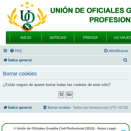
INICIO
NOTICIAS
PRENSA
UO VIAJE
FAQ
Identificarse
B
Índice general
u
Borrar cookies
s
c
¿Estás seguro de querer borrar todas las cookies de este sitio?
a
r
Índice general
Borrar cookies
Todos los horarios son
UTC+02:00
© Unión de Oficiales Guardia Civil Profesional (2013) -
Aviso Legal
-