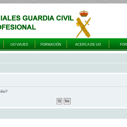
UO VIAJES
FORMACIÓN
ACERCA DE UO
FO
itio?