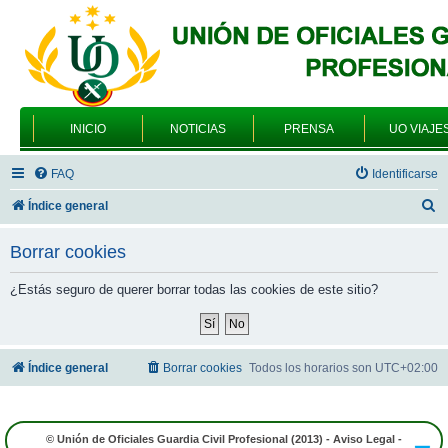
INICIO
NOTICIAS
PRENSA
UO VIAJE
FAQ
Identificarse
B
Índice general
u
Borrar cookies
s
c
¿Estás seguro de querer borrar todas las cookies de este sitio?
a
r
Índice general
Borrar cookies
Todos los horarios son
UTC+02:00
© Unión de Oficiales Guardia Civil Profesional (2013) -
Aviso Legal
-