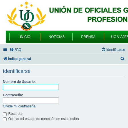
INICIO
NOTICIAS
PRENSA
UO VIAJE
FAQ
Identificarse
B
Índice general
u
Identificarse
s
c
Nombre de Usuario:
a
Contraseña:
r
Olvidé mi contraseña
Recordar
Ocultar mi estado de conexión en esta sesión