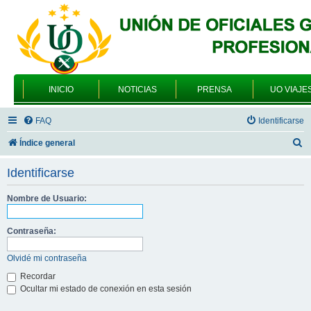
INICIO
NOTICIAS
PRENSA
UO VIAJE
FAQ
Identificarse
B
Índice general
u
Identificarse
s
c
Nombre de Usuario:
a
Contraseña:
r
Olvidé mi contraseña
Recordar
Ocultar mi estado de conexión en esta sesión