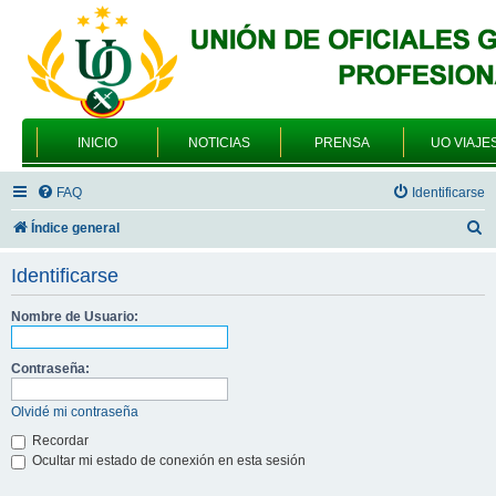
INICIO
NOTICIAS
PRENSA
UO VIAJE
FAQ
Identificarse
B
Índice general
u
Identificarse
s
c
Nombre de Usuario:
a
Contraseña:
r
Olvidé mi contraseña
Recordar
Ocultar mi estado de conexión en esta sesión