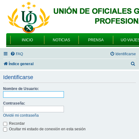
INICIO
NOTICIAS
PRENSA
UO VIAJE
FAQ
Identificarse
B
Índice general
u
Identificarse
s
c
Nombre de Usuario:
a
Contraseña:
r
Olvidé mi contraseña
Recordar
Ocultar mi estado de conexión en esta sesión