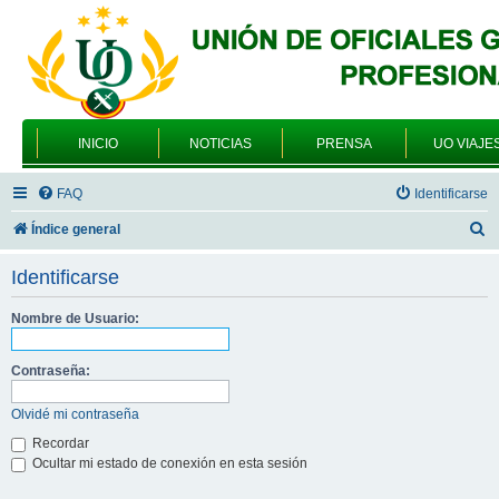
INICIO
NOTICIAS
PRENSA
UO VIAJE
FAQ
Identificarse
B
Índice general
u
Identificarse
s
c
Nombre de Usuario:
a
Contraseña:
r
Olvidé mi contraseña
Recordar
Ocultar mi estado de conexión en esta sesión