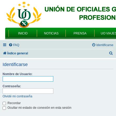
INICIO
NOTICIAS
PRENSA
UO VIAJE
FAQ
Identificarse
B
Índice general
u
Identificarse
s
c
Nombre de Usuario:
a
Contraseña:
r
Olvidé mi contraseña
Recordar
Ocultar mi estado de conexión en esta sesión