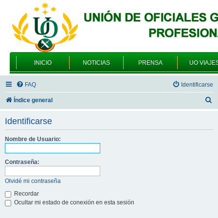
INICIO
NOTICIAS
PRENSA
UO VIAJE
FAQ
Identificarse
B
Índice general
u
Identificarse
s
c
Nombre de Usuario:
a
Contraseña:
r
Olvidé mi contraseña
Recordar
Ocultar mi estado de conexión en esta sesión