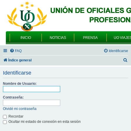
INICIO
NOTICIAS
PRENSA
UO VIAJE
FAQ
Identificarse
B
Índice general
u
Identificarse
s
c
Nombre de Usuario:
a
Contraseña:
r
Olvidé mi contraseña
Recordar
Ocultar mi estado de conexión en esta sesión