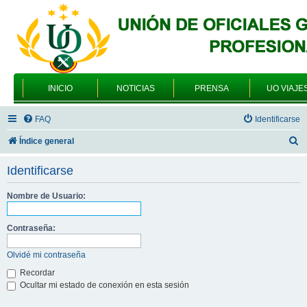
INICIO
NOTICIAS
PRENSA
UO VIAJE
FAQ
Identificarse
B
Índice general
u
Identificarse
s
c
Nombre de Usuario:
a
Contraseña:
r
Olvidé mi contraseña
Recordar
Ocultar mi estado de conexión en esta sesión