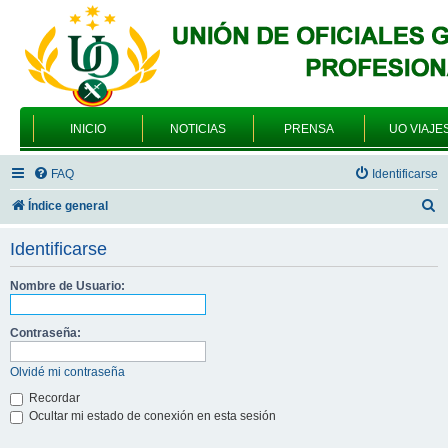
INICIO
NOTICIAS
PRENSA
UO VIAJE
FAQ
Identificarse
B
Índice general
u
Identificarse
s
c
Nombre de Usuario:
a
Contraseña:
r
Olvidé mi contraseña
Recordar
Ocultar mi estado de conexión en esta sesión