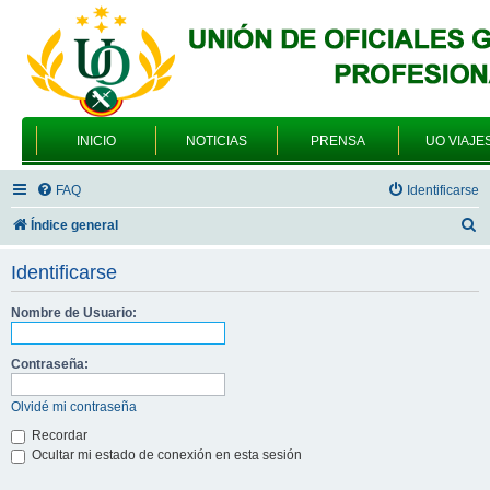
INICIO
NOTICIAS
PRENSA
UO VIAJE
FAQ
Identificarse
B
Índice general
u
Identificarse
s
c
Nombre de Usuario:
a
Contraseña:
r
Olvidé mi contraseña
Recordar
Ocultar mi estado de conexión en esta sesión