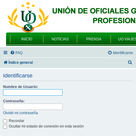
INICIO
NOTICIAS
PRENSA
UO VIAJE
FAQ
Identificarse
B
Índice general
u
Identificarse
s
c
Nombre de Usuario:
a
Contraseña:
r
Olvidé mi contraseña
Recordar
Ocultar mi estado de conexión en esta sesión