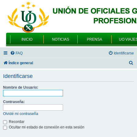
INICIO
NOTICIAS
PRENSA
UO VIAJE
FAQ
Identificarse
B
Índice general
u
Identificarse
s
c
Nombre de Usuario:
a
Contraseña:
r
Olvidé mi contraseña
Recordar
Ocultar mi estado de conexión en esta sesión