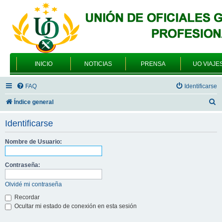
INICIO
NOTICIAS
PRENSA
UO VIAJE
FAQ
Identificarse
B
Índice general
u
Identificarse
s
c
Nombre de Usuario:
a
Contraseña:
r
Olvidé mi contraseña
Recordar
Ocultar mi estado de conexión en esta sesión