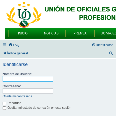
INICIO
NOTICIAS
PRENSA
UO VIAJE
FAQ
Identificarse
B
Índice general
u
Identificarse
s
c
Nombre de Usuario:
a
Contraseña:
r
Olvidé mi contraseña
Recordar
Ocultar mi estado de conexión en esta sesión