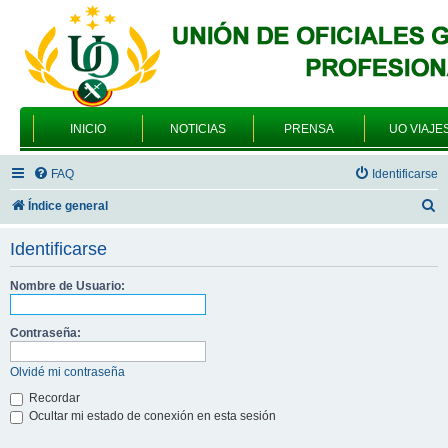
INICIO
NOTICIAS
PRENSA
UO VIAJE
FAQ
Identificarse
B
Índice general
u
Identificarse
s
c
Nombre de Usuario:
a
Contraseña:
r
Olvidé mi contraseña
Recordar
Ocultar mi estado de conexión en esta sesión