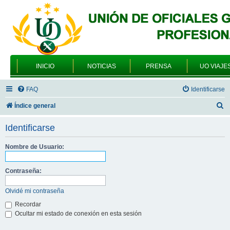
INICIO
NOTICIAS
PRENSA
UO VIAJE
FAQ
Identificarse
B
Índice general
u
Identificarse
s
c
Nombre de Usuario:
a
Contraseña:
r
Olvidé mi contraseña
Recordar
Ocultar mi estado de conexión en esta sesión