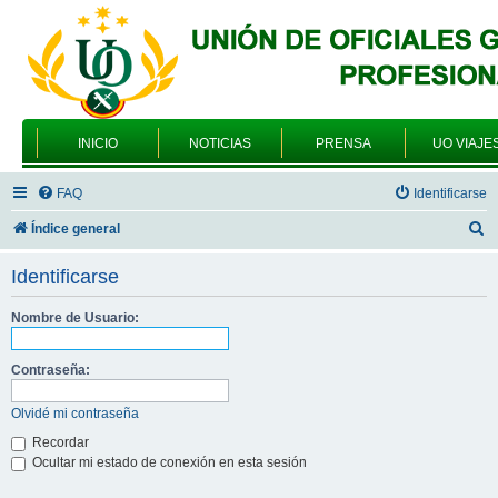
INICIO
NOTICIAS
PRENSA
UO VIAJE
FAQ
Identificarse
B
Índice general
u
Identificarse
s
c
Nombre de Usuario:
a
Contraseña:
r
Olvidé mi contraseña
Recordar
Ocultar mi estado de conexión en esta sesión