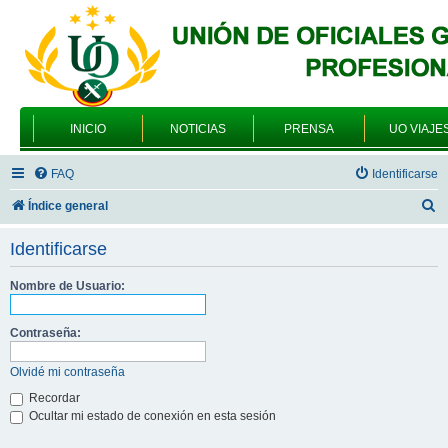
INICIO
NOTICIAS
PRENSA
UO VIAJE
FAQ
Identificarse
B
Índice general
u
Identificarse
s
c
Nombre de Usuario:
a
Contraseña:
r
Olvidé mi contraseña
Recordar
Ocultar mi estado de conexión en esta sesión