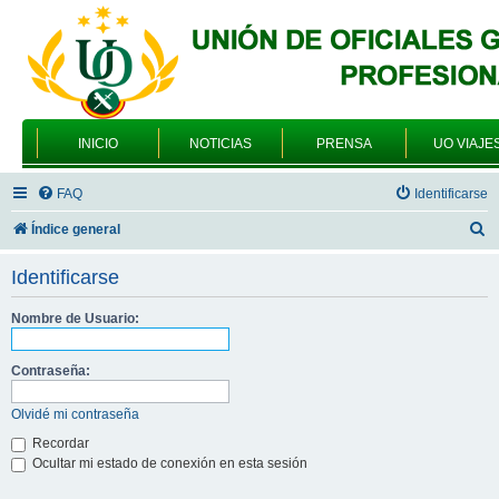
INICIO
NOTICIAS
PRENSA
UO VIAJE
FAQ
Identificarse
B
Índice general
u
Identificarse
s
c
Nombre de Usuario:
a
Contraseña:
r
Olvidé mi contraseña
Recordar
Ocultar mi estado de conexión en esta sesión