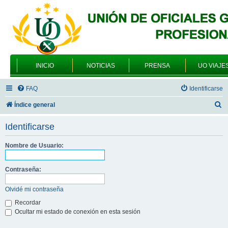
INICIO
NOTICIAS
PRENSA
UO VIAJE
FAQ
Identificarse
B
Índice general
u
Identificarse
s
c
Nombre de Usuario:
a
Contraseña:
r
Olvidé mi contraseña
Recordar
Ocultar mi estado de conexión en esta sesión