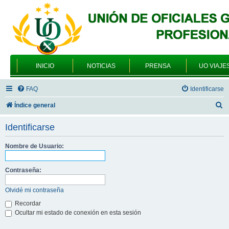
INICIO
NOTICIAS
PRENSA
UO VIAJE
FAQ
Identificarse
B
Índice general
u
Identificarse
s
c
Nombre de Usuario:
a
Contraseña:
r
Olvidé mi contraseña
Recordar
Ocultar mi estado de conexión en esta sesión