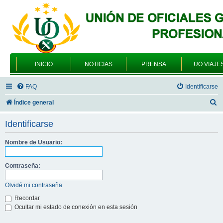
INICIO
NOTICIAS
PRENSA
UO VIAJE
FAQ
Identificarse
B
Índice general
u
Identificarse
s
c
Nombre de Usuario:
a
Contraseña:
r
Olvidé mi contraseña
Recordar
Ocultar mi estado de conexión en esta sesión