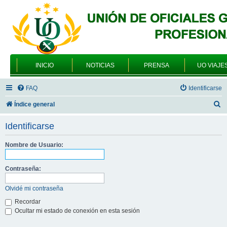
INICIO
NOTICIAS
PRENSA
UO VIAJE
FAQ
Identificarse
B
Índice general
u
Identificarse
s
c
Nombre de Usuario:
a
Contraseña:
r
Olvidé mi contraseña
Recordar
Ocultar mi estado de conexión en esta sesión