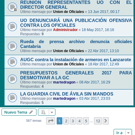
REUNION REPRESENTANTES UO CON EL
DIRECTOR GENERAL
Último mensaje por
Union de Oficiales
«
13 Jun 2017, 00:17
UO DENUNCIARÁ UNA PUBLICACIÓN OFENSIVA
CONTRA LOS OFICIALES
Último mensaje por
Administrador
«
18 May 2017, 16:16
Respuestas:
9
Rueda de prensa archivo denuncia oficiales
Cantabria
Último mensaje por
Union de Oficiales
«
22 Abr 2017, 13:10
AUGC contra la instalación de armeros en Lanzarote
Último mensaje por
Union de Oficiales
«
18 Abr 2017, 12:49
PRESUPUESTOS GENERALES 2017 PARA
DESMOTIVAR A LA GC
Último mensaje por
martedragon
«
08 Abr 2017, 16:29
Respuestas:
4
LA GUARDIA CIVIL DE ÁVILA SIN MANDOS
Último mensaje por
martedragon
«
03 Abr 2017, 23:03
Respuestas:
5
Nuevo Tema
Página
1
de
12
1
2
3
4
5
12
Siguiente
567 temas
…
Ir a