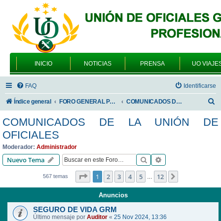
INICIO
NOTICIAS
PRENSA
UO VIAJE
FAQ
Identificarse
B
Índice general
FORO GENERAL PARA TODOS LOS USUARIOS
COMUNICADOS DE LA UNIÓN DE OFICIALES
u
COMUNICADOS DE LA UNIÓN DE
s
OFICIALES
c
Moderador:
Administrador
a
Buscar
Búsqueda avanzad
Nuevo Tema
r
Página
1
de
12
1
2
3
4
5
12
Siguiente
567 temas
…
Anuncios
SEGURO DE VIDA GRM
Último mensaje por
Auditor
«
25 Nov 2024, 13:36