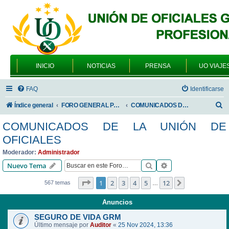
INICIO
NOTICIAS
PRENSA
UO VIAJE
FAQ
Identificarse
B
Índice general
FORO GENERAL PARA TODOS LOS USUARIOS
COMUNICADOS DE LA UNIÓN DE OFICIALES
u
COMUNICADOS DE LA UNIÓN DE
s
OFICIALES
c
Moderador:
Administrador
a
Buscar
Búsqueda avanzad
Nuevo Tema
r
Página
1
de
12
1
2
3
4
5
12
Siguiente
567 temas
…
Anuncios
SEGURO DE VIDA GRM
Último mensaje por
Auditor
«
25 Nov 2024, 13:36