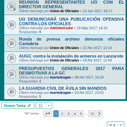
REUNION REPRESENTANTES UO CON EL
DIRECTOR GENERAL
Último mensaje por
Union de Oficiales
«
13 Jun 2017, 00:17
UO DENUNCIARÁ UNA PUBLICACIÓN OFENSIVA
CONTRA LOS OFICIALES
Último mensaje por
Administrador
«
18 May 2017, 16:16
Respuestas:
9
Rueda de prensa archivo denuncia oficiales
Cantabria
Último mensaje por
Union de Oficiales
«
22 Abr 2017, 13:10
AUGC contra la instalación de armeros en Lanzarote
Último mensaje por
Union de Oficiales
«
18 Abr 2017, 12:49
PRESUPUESTOS GENERALES 2017 PARA
DESMOTIVAR A LA GC
Último mensaje por
martedragon
«
08 Abr 2017, 16:29
Respuestas:
4
LA GUARDIA CIVIL DE ÁVILA SIN MANDOS
Último mensaje por
martedragon
«
03 Abr 2017, 23:03
Respuestas:
5
Nuevo Tema
Página
1
de
12
1
2
3
4
5
12
Siguiente
567 temas
…
Ir a