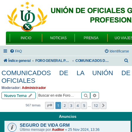
INICIO
NOTICIAS
PRENSA
UO VIAJE
FAQ
Identificarse
B
Índice general
FORO GENERAL PARA TODOS LOS USUARIOS
COMUNICADOS DE LA UNIÓN DE OFICIALES
u
COMUNICADOS DE LA UNIÓN DE
s
OFICIALES
c
Moderador:
Administrador
a
Buscar
Búsqueda avanzad
Nuevo Tema
r
Página
1
de
12
1
2
3
4
5
12
Siguiente
567 temas
…
Anuncios
SEGURO DE VIDA GRM
Último mensaje por
Auditor
«
25 Nov 2024, 13:36