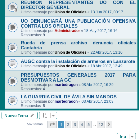
REUNION REPRESENTANTES UO CON EL
DIRECTOR GENERAL
Último mensaje por
Union de Oficiales
«
13 Jun 2017, 00:17
UO DENUNCIARÁ UNA PUBLICACIÓN OFENSIVA
CONTRA LOS OFICIALES
Último mensaje por
Administrador
«
18 May 2017, 16:16
Respuestas:
9
Rueda de prensa archivo denuncia oficiales
Cantabria
Último mensaje por
Union de Oficiales
«
22 Abr 2017, 13:10
AUGC contra la instalación de armeros en Lanzarote
Último mensaje por
Union de Oficiales
«
18 Abr 2017, 12:49
PRESUPUESTOS GENERALES 2017 PARA
DESMOTIVAR A LA GC
Último mensaje por
martedragon
«
08 Abr 2017, 16:29
Respuestas:
4
LA GUARDIA CIVIL DE ÁVILA SIN MANDOS
Último mensaje por
martedragon
«
03 Abr 2017, 23:03
Respuestas:
5
Nuevo Tema
Página
1
de
12
1
2
3
4
5
12
Siguiente
567 temas
…
Ir a