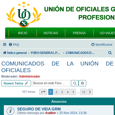
INICIO
NOTICIAS
PRENSA
UO VIAJE
FAQ
Identificarse
B
Índice general
FORO GENERAL PARA TODOS LOS USUARIOS
COMUNICADOS DE LA UNIÓN DE OFICIALES
u
COMUNICADOS DE LA UNIÓN DE
s
OFICIALES
c
Moderador:
Administrador
a
Buscar
Búsqueda avanzad
Nuevo Tema
r
Página
1
de
12
1
2
3
4
5
12
Siguiente
567 temas
…
Anuncios
SEGURO DE VIDA GRM
Último mensaje por
Auditor
«
25 Nov 2024, 13:36