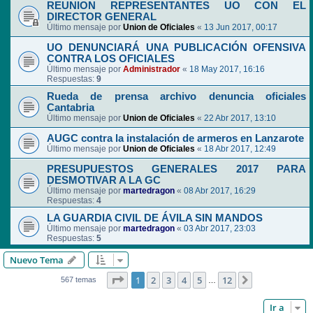
REUNION REPRESENTANTES UO CON EL
DIRECTOR GENERAL
Último mensaje por
Union de Oficiales
«
13 Jun 2017, 00:17
UO DENUNCIARÁ UNA PUBLICACIÓN OFENSIVA
CONTRA LOS OFICIALES
Último mensaje por
Administrador
«
18 May 2017, 16:16
Respuestas:
9
Rueda de prensa archivo denuncia oficiales
Cantabria
Último mensaje por
Union de Oficiales
«
22 Abr 2017, 13:10
AUGC contra la instalación de armeros en Lanzarote
Último mensaje por
Union de Oficiales
«
18 Abr 2017, 12:49
PRESUPUESTOS GENERALES 2017 PARA
DESMOTIVAR A LA GC
Último mensaje por
martedragon
«
08 Abr 2017, 16:29
Respuestas:
4
LA GUARDIA CIVIL DE ÁVILA SIN MANDOS
Último mensaje por
martedragon
«
03 Abr 2017, 23:03
Respuestas:
5
Nuevo Tema
Página
1
de
12
1
2
3
4
5
12
Siguiente
567 temas
…
Ir a