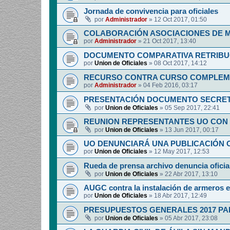
Jornada de convivencia para oficiales
por
Administrador
»
12 Oct 2017, 01:50
COLABORACIÓN ASOCIACIONES DE M
por
Administrador
»
21 Oct 2017, 13:40
DOCUMENTO COMPARATIVA RETRIBUCI
por
Union de Oficiales
»
08 Oct 2017, 14:12
RECURSO CONTRA CURSO COMPLEM
por
Administrador
»
04 Feb 2016, 03:17
PRESENTACIÓN DOCUMENTO SECRET
por
Union de Oficiales
»
05 Sep 2017, 22:41
REUNION REPRESENTANTES UO CON 
por
Union de Oficiales
»
13 Jun 2017, 00:17
UO DENUNCIARÁ UNA PUBLICACIÓN O
por
Union de Oficiales
»
12 May 2017, 12:53
Rueda de prensa archivo denuncia oficia
por
Union de Oficiales
»
22 Abr 2017, 13:10
AUGC contra la instalación de armeros 
por
Union de Oficiales
»
18 Abr 2017, 12:49
PRESUPUESTOS GENERALES 2017 PA
por
Union de Oficiales
»
05 Abr 2017, 23:08