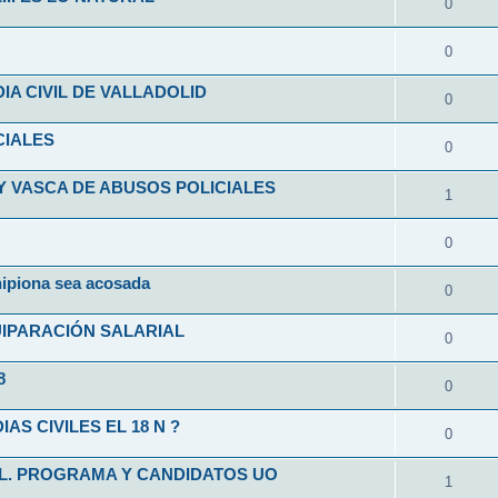
0
0
A CIVIL DE VALLADOLID
0
CIALES
0
Y VASCA DE ABUSOS POLICIALES
1
0
hipiona sea acosada
0
UIPARACIÓN SALARIAL
0
8
0
S CIVILES EL 18 N ?
0
IL. PROGRAMA Y CANDIDATOS UO
1