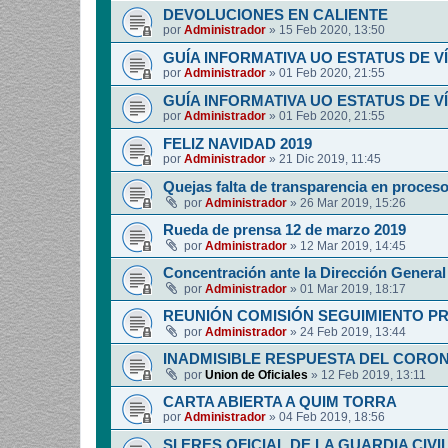
DEVOLUCIONES EN CALIENTE
por
Administrador
»
15 Feb 2020, 13:50
GUÍA INFORMATIVA UO ESTATUS DE 
por
Administrador
»
01 Feb 2020, 21:55
GUÍA INFORMATIVA UO ESTATUS DE 
por
Administrador
»
01 Feb 2020, 21:55
FELIZ NAVIDAD 2019
por
Administrador
»
21 Dic 2019, 11:45
Quejas falta de transparencia en proces
por
Administrador
»
26 Mar 2019, 15:26
Rueda de prensa 12 de marzo 2019
por
Administrador
»
12 Mar 2019, 14:45
Concentración ante la Dirección General 
por
Administrador
»
01 Mar 2019, 18:17
REUNIÓN COMISIÓN SEGUIMIENTO P
por
Administrador
»
24 Feb 2019, 13:44
INADMISIBLE RESPUESTA DEL CORO
por
Union de Oficiales
»
12 Feb 2019, 13:11
CARTA ABIERTA A QUIM TORRA
por
Administrador
»
04 Feb 2019, 18:56
SI ERES OFICIAL DE LA GUARDIA CIVI