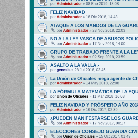
por
Administrador
»
08 Ene 2019, 18:08
FELIZ NAVIDAD
por
Administrador
»
18 Dic 2018, 14:48
ATAQUE A LOS MANDOS DE LA GUARDI
por
Administrador
»
23 Nov 2018, 22:03
NO A LA LEY VASCA DE ABUSOS POLI
por
Administrador
»
17 Nov 2018, 14:00
GRUPO DE TRABAJO FRENTE A LA LE
por
Administrador
»
02 Sep 2018, 23:59
ASALTO A LA VALLA.-
por
genesis
»
28 Jul 2018, 03:45
La Unión de Oficiales niega agente de C
por
Administrador
»
14 May 2018, 22:08
LA FÓRMULA MATEMÁTICA DE LA EQ
por
Union de Oficiales
»
11 Mar 2018, 16:08
FELIZ NAVIDAD Y PRÓSPERO AÑO 201
por
Administrador
»
16 Dic 2017, 02:39
¿PUEDEN MANIFESTARSE LOS GUARDIA
por
Administrador
»
17 Nov 2017, 00:17
ELECCIONES CONSEJO GUARDIA CIV
por
Union de Oficiales
»
15 Oct 2017, 01:49