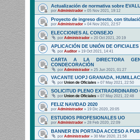
Actualización de normativa sobre EV
por
Administrador
»
05 Nov 2021, 19:12
Proyecto de ingreso directo, con titulació
por
Administrador
»
04 Nov 2021, 22:57
ELECCIONES AL CONSEJO
por
Administrador
»
20 Oct 2021, 20:19
APLICACIÓN DE UNIÓN DE OFICIALES 
por
Auditor
»
19 Oct 2021, 14:41
CARTA A LA DIRECTORA GENE
CONDECORACIÓN
por
Administrador
»
25 Jun 2021, 01:27
VACANTE UOPJ GRANADA, HUMILLAC
por
Union de Oficiales
»
07 May 2021, 22:50
SOLICITUD PLENO EXTRAORDINARIO
por
Union de Oficiales
»
07 May 2021, 22:48
FELIZ NAVIDAD 2020
por
Administrador
»
19 Dic 2020, 20:05
ESTUDIOS PROFESIONALES UO
por
Administrador
»
28 Feb 2020, 22:09
BANNER EN PORTADA ACCESO A PUB
por
Administrador
»
30 Mar 2020, 21:58