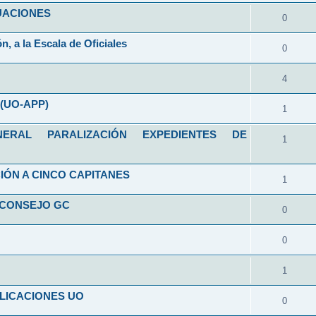
ALUACIONES
0
n, a la Escala de Oficiales
0
4
(UO-APP)
1
RAL PARALIZACIÓN EXPEDIENTES DE
1
IÓN A CINCO CAPITANES
1
 CONSEJO GC
0
0
1
LICACIONES UO
0