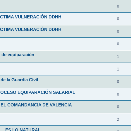
0
VÍCTIMA VULNERACIÓN DDHH
0
VÍCTIMA VULNERACIÓN DDHH
0
0
o de equiparación
1
1
de la Guardia Civil
0
ROCESO EQUIPARACIÓN SALARIAL
0
NEL COMANDANCIA DE VALENCIA
0
2
L... ES LO NATURAL