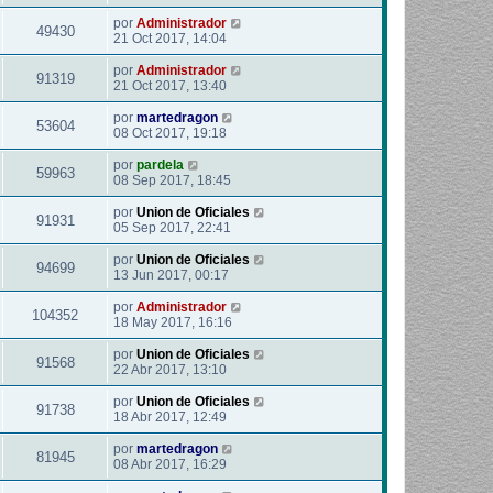
por
Administrador
49430
21 Oct 2017, 14:04
por
Administrador
91319
21 Oct 2017, 13:40
por
martedragon
53604
08 Oct 2017, 19:18
por
pardela
59963
08 Sep 2017, 18:45
por
Union de Oficiales
91931
05 Sep 2017, 22:41
por
Union de Oficiales
94699
13 Jun 2017, 00:17
por
Administrador
104352
18 May 2017, 16:16
por
Union de Oficiales
91568
22 Abr 2017, 13:10
por
Union de Oficiales
91738
18 Abr 2017, 12:49
por
martedragon
81945
08 Abr 2017, 16:29