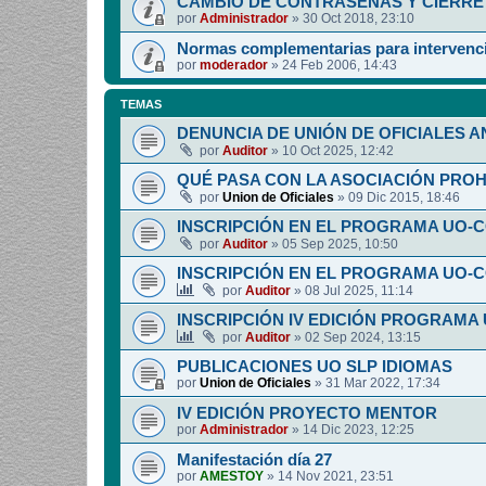
CAMBIO DE CONTRASEÑAS Y CIERRE 
por
Administrador
»
30 Oct 2018, 23:10
Normas complementarias para intervenci
por
moderador
»
24 Feb 2006, 14:43
TEMAS
DENUNCIA DE UNIÓN DE OFICIALES A
por
Auditor
»
10 Oct 2025, 12:42
QUÉ PASA CON LA ASOCIACIÓN PRO
por
Union de Oficiales
»
09 Dic 2015, 18:46
INSCRIPCIÓN EN EL PROGRAMA UO-
por
Auditor
»
05 Sep 2025, 10:50
INSCRIPCIÓN EN EL PROGRAMA UO-
por
Auditor
»
08 Jul 2025, 11:14
INSCRIPCIÓN IV EDICIÓN PROGRAMA
por
Auditor
»
02 Sep 2024, 13:15
PUBLICACIONES UO SLP IDIOMAS
por
Union de Oficiales
»
31 Mar 2022, 17:34
IV EDICIÓN PROYECTO MENTOR
por
Administrador
»
14 Dic 2023, 12:25
Manifestación día 27
por
AMESTOY
»
14 Nov 2021, 23:51