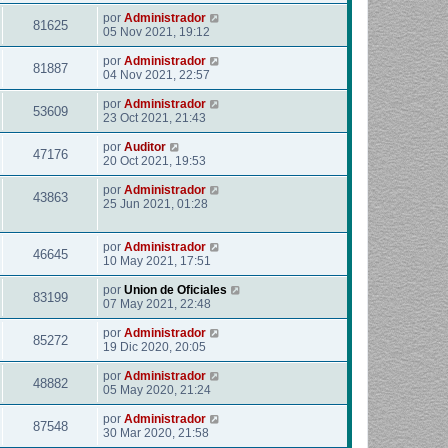
por
Administrador
81625
05 Nov 2021, 19:12
por
Administrador
81887
04 Nov 2021, 22:57
por
Administrador
53609
23 Oct 2021, 21:43
por
Auditor
47176
20 Oct 2021, 19:53
por
Administrador
43863
25 Jun 2021, 01:28
por
Administrador
46645
10 May 2021, 17:51
por
Union de Oficiales
83199
07 May 2021, 22:48
por
Administrador
85272
19 Dic 2020, 20:05
por
Administrador
48882
05 May 2020, 21:24
por
Administrador
87548
30 Mar 2020, 21:58