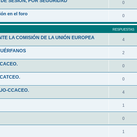
DE SESIÓN, POR SEGURIDAD
0
ón en el foro
0
RESPUESTAS
NTE LA COMISIÓN DE LA UNIÓN EUROPEA
4
HUÉRFANOS
2
CCACEO.
0
CCATCEO.
0
 UO-CCACEO.
4
1
0
1