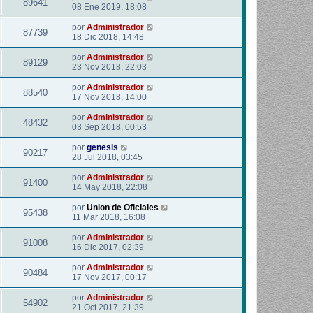
89641
08 Ene 2019, 18:08
por
Administrador
87739
18 Dic 2018, 14:48
por
Administrador
89129
23 Nov 2018, 22:03
por
Administrador
88540
17 Nov 2018, 14:00
por
Administrador
48432
03 Sep 2018, 00:53
por
genesis
90217
28 Jul 2018, 03:45
por
Administrador
91400
14 May 2018, 22:08
por
Union de Oficiales
95438
11 Mar 2018, 16:08
por
Administrador
91008
16 Dic 2017, 02:39
por
Administrador
90484
17 Nov 2017, 00:17
por
Administrador
54902
21 Oct 2017, 21:39