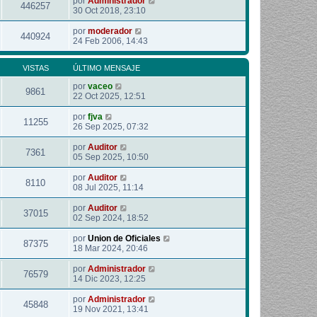
por
Administrador
446257
30 Oct 2018, 23:10
por
moderador
440924
24 Feb 2006, 14:43
VISTAS
ÚLTIMO MENSAJE
por
vaceo
9861
22 Oct 2025, 12:51
por
fjva
11255
26 Sep 2025, 07:32
por
Auditor
7361
05 Sep 2025, 10:50
por
Auditor
8110
08 Jul 2025, 11:14
por
Auditor
37015
02 Sep 2024, 18:52
por
Union de Oficiales
87375
18 Mar 2024, 20:46
por
Administrador
76579
14 Dic 2023, 12:25
por
Administrador
45848
19 Nov 2021, 13:41