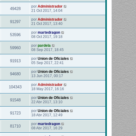
por
Administrador
49428
21 Oct 2017, 14:04
por
Administrador
91297
21 Oct 2017, 13:40
por
martedragon
53596
08 Oct 2017, 19:18
por
pardela
59960
08 Sep 2017, 18:45
por
Union de Oficiales
91913
05 Sep 2017, 22:41
por
Union de Oficiales
94680
13 Jun 2017, 00:17
por
Administrador
104343
18 May 2017, 16:16
por
Union de Oficiales
91548
22 Abr 2017, 13:10
por
Union de Oficiales
91723
18 Abr 2017, 12:49
por
martedragon
81710
08 Abr 2017, 16:29