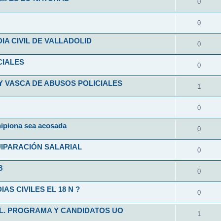
0
0
A CIVIL DE VALLADOLID
0
CIALES
0
Y VASCA DE ABUSOS POLICIALES
1
0
hipiona sea acosada
0
UIPARACIÓN SALARIAL
0
8
0
S CIVILES EL 18 N ?
0
IL. PROGRAMA Y CANDIDATOS UO
1