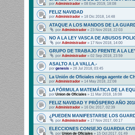
por
Administrador
»
08 Ene 2019, 18:08
FELIZ NAVIDAD
por
Administrador
»
18 Dic 2018, 14:48
ATAQUE A LOS MANDOS DE LA GUARDI
por
Administrador
»
23 Nov 2018, 22:03
NO A LA LEY VASCA DE ABUSOS POLI
por
Administrador
»
17 Nov 2018, 14:00
GRUPO DE TRABAJO FRENTE A LA LE
por
Administrador
»
02 Sep 2018, 23:59
ASALTO A LA VALLA.-
por
genesis
»
28 Jul 2018, 03:45
La Unión de Oficiales niega agente de C
por
Administrador
»
14 May 2018, 22:08
LA FÓRMULA MATEMÁTICA DE LA EQ
por
Union de Oficiales
»
11 Mar 2018, 16:08
FELIZ NAVIDAD Y PRÓSPERO AÑO 201
por
Administrador
»
16 Dic 2017, 02:39
¿PUEDEN MANIFESTARSE LOS GUARDIA
por
Administrador
»
17 Nov 2017, 00:17
ELECCIONES CONSEJO GUARDIA CIV
por
Union de Oficiales
»
15 Oct 2017, 01:49