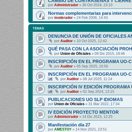
CAMBIO DE CONTRASEÑAS Y CIERRE 
por
Administrador
»
30 Oct 2018, 23:10
Normas complementarias para intervenci
por
moderador
»
24 Feb 2006, 14:43
TEMAS
DENUNCIA DE UNIÓN DE OFICIALES A
por
Auditor
»
10 Oct 2025, 12:42
QUÉ PASA CON LA ASOCIACIÓN PRO
por
Union de Oficiales
»
09 Dic 2015, 18:46
INSCRIPCIÓN EN EL PROGRAMA UO-
por
Auditor
»
05 Sep 2025, 10:50
INSCRIPCIÓN EN EL PROGRAMA UO-
por
Auditor
»
08 Jul 2025, 11:14
INSCRIPCIÓN IV EDICIÓN PROGRAMA
por
Auditor
»
02 Sep 2024, 13:15
PUBLICACIONES UO SLP IDIOMAS
por
Union de Oficiales
»
31 Mar 2022, 17:34
IV EDICIÓN PROYECTO MENTOR
por
Administrador
»
14 Dic 2023, 12:25
Manifestación día 27
por
AMESTOY
»
14 Nov 2021, 23:51