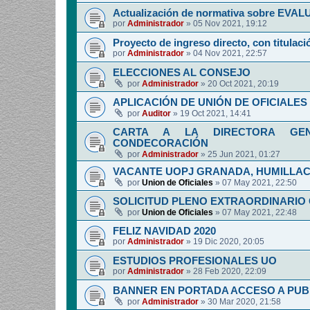
Actualización de normativa sobre EV
por
Administrador
»
05 Nov 2021, 19:12
Proyecto de ingreso directo, con titulació
por
Administrador
»
04 Nov 2021, 22:57
ELECCIONES AL CONSEJO
por
Administrador
»
20 Oct 2021, 20:19
APLICACIÓN DE UNIÓN DE OFICIALES 
por
Auditor
»
19 Oct 2021, 14:41
CARTA A LA DIRECTORA GENE
CONDECORACIÓN
por
Administrador
»
25 Jun 2021, 01:27
VACANTE UOPJ GRANADA, HUMILLAC
por
Union de Oficiales
»
07 May 2021, 22:50
SOLICITUD PLENO EXTRAORDINARIO
por
Union de Oficiales
»
07 May 2021, 22:48
FELIZ NAVIDAD 2020
por
Administrador
»
19 Dic 2020, 20:05
ESTUDIOS PROFESIONALES UO
por
Administrador
»
28 Feb 2020, 22:09
BANNER EN PORTADA ACCESO A PUB
por
Administrador
»
30 Mar 2020, 21:58