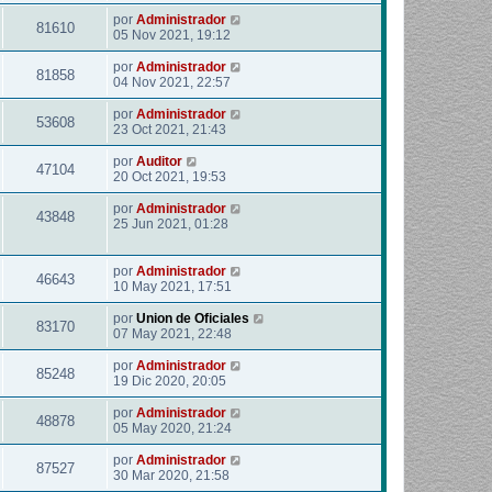
por
Administrador
81610
05 Nov 2021, 19:12
por
Administrador
81858
04 Nov 2021, 22:57
por
Administrador
53608
23 Oct 2021, 21:43
por
Auditor
47104
20 Oct 2021, 19:53
por
Administrador
43848
25 Jun 2021, 01:28
por
Administrador
46643
10 May 2021, 17:51
por
Union de Oficiales
83170
07 May 2021, 22:48
por
Administrador
85248
19 Dic 2020, 20:05
por
Administrador
48878
05 May 2020, 21:24
por
Administrador
87527
30 Mar 2020, 21:58