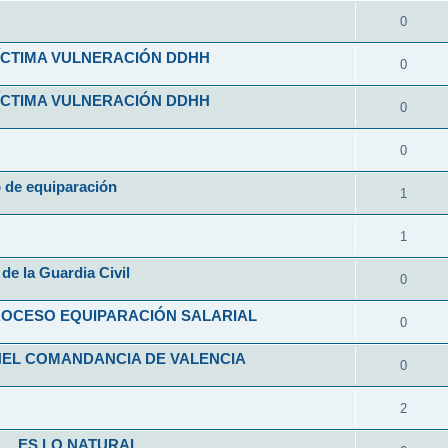
0
VÍCTIMA VULNERACIÓN DDHH
0
VÍCTIMA VULNERACIÓN DDHH
0
0
o de equiparación
1
1
de la Guardia Civil
0
ROCESO EQUIPARACIÓN SALARIAL
0
NEL COMANDANCIA DE VALENCIA
0
2
L... ES LO NATURAL