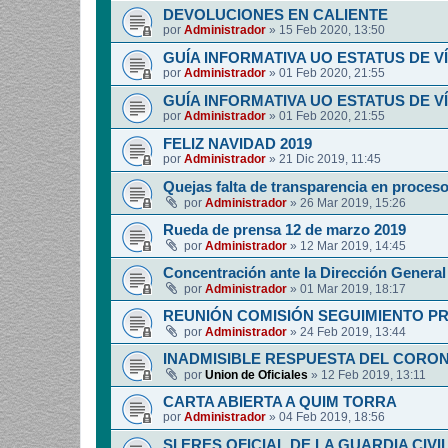
DEVOLUCIONES EN CALIENTE
por
Administrador
»
15 Feb 2020, 13:50
GUÍA INFORMATIVA UO ESTATUS DE 
por
Administrador
»
01 Feb 2020, 21:55
GUÍA INFORMATIVA UO ESTATUS DE 
por
Administrador
»
01 Feb 2020, 21:55
FELIZ NAVIDAD 2019
por
Administrador
»
21 Dic 2019, 11:45
Quejas falta de transparencia en proces
por
Administrador
»
26 Mar 2019, 15:26
Rueda de prensa 12 de marzo 2019
por
Administrador
»
12 Mar 2019, 14:45
Concentración ante la Dirección General 
por
Administrador
»
01 Mar 2019, 18:17
REUNIÓN COMISIÓN SEGUIMIENTO P
por
Administrador
»
24 Feb 2019, 13:44
INADMISIBLE RESPUESTA DEL CORO
por
Union de Oficiales
»
12 Feb 2019, 13:11
CARTA ABIERTA A QUIM TORRA
por
Administrador
»
04 Feb 2019, 18:56
SI ERES OFICIAL DE LA GUARDIA CIVI