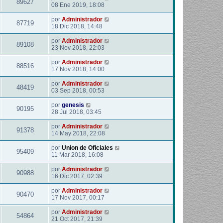
89627
08 Ene 2019, 18:08
por
Administrador
87719
18 Dic 2018, 14:48
por
Administrador
89108
23 Nov 2018, 22:03
por
Administrador
88516
17 Nov 2018, 14:00
por
Administrador
48419
03 Sep 2018, 00:53
por
genesis
90195
28 Jul 2018, 03:45
por
Administrador
91378
14 May 2018, 22:08
por
Union de Oficiales
95409
11 Mar 2018, 16:08
por
Administrador
90988
16 Dic 2017, 02:39
por
Administrador
90470
17 Nov 2017, 00:17
por
Administrador
54864
21 Oct 2017, 21:39