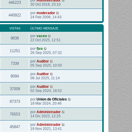
por
Administrador
446223
30 Oct 2018, 23:10
por
moderador
440922
24 Feb 2006, 14:43
VISTAS
ÚLTIMO MENSAJE
por
vaceo
9838
22 Oct 2025, 12:51
por
fjva
11251
26 Sep 2025, 07:32
por
Auditor
7339
05 Sep 2025, 10:50
por
Auditor
8094
08 Jul 2025, 11:14
por
Auditor
37009
02 Sep 2024, 18:52
por
Union de Oficiales
87373
18 Mar 2024, 20:46
por
Administrador
76553
14 Dic 2023, 12:25
por
Administrador
45847
19 Nov 2021, 13:41