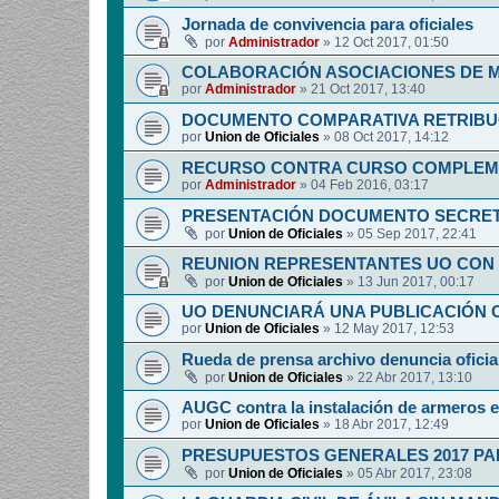
Jornada de convivencia para oficiales
por
Administrador
»
12 Oct 2017, 01:50
COLABORACIÓN ASOCIACIONES DE M
por
Administrador
»
21 Oct 2017, 13:40
DOCUMENTO COMPARATIVA RETRIBUCI
por
Union de Oficiales
»
08 Oct 2017, 14:12
RECURSO CONTRA CURSO COMPLEM
por
Administrador
»
04 Feb 2016, 03:17
PRESENTACIÓN DOCUMENTO SECRET
por
Union de Oficiales
»
05 Sep 2017, 22:41
REUNION REPRESENTANTES UO CON 
por
Union de Oficiales
»
13 Jun 2017, 00:17
UO DENUNCIARÁ UNA PUBLICACIÓN O
por
Union de Oficiales
»
12 May 2017, 12:53
Rueda de prensa archivo denuncia oficia
por
Union de Oficiales
»
22 Abr 2017, 13:10
AUGC contra la instalación de armeros 
por
Union de Oficiales
»
18 Abr 2017, 12:49
PRESUPUESTOS GENERALES 2017 PA
por
Union de Oficiales
»
05 Abr 2017, 23:08