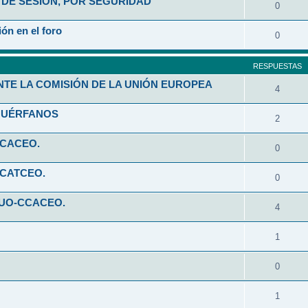
DE SESIÓN, POR SEGURIDAD
0
ón en el foro
0
RESPUESTAS
NTE LA COMISIÓN DE LA UNIÓN EUROPEA
4
HUÉRFANOS
2
CCACEO.
0
CCATCEO.
0
 UO-CCACEO.
4
1
0
1