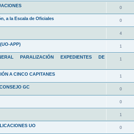
ALUACIONES
0
n, a la Escala de Oficiales
0
4
(UO-APP)
1
RAL PARALIZACIÓN EXPEDIENTES DE
1
IÓN A CINCO CAPITANES
1
 CONSEJO GC
0
0
1
LICACIONES UO
0