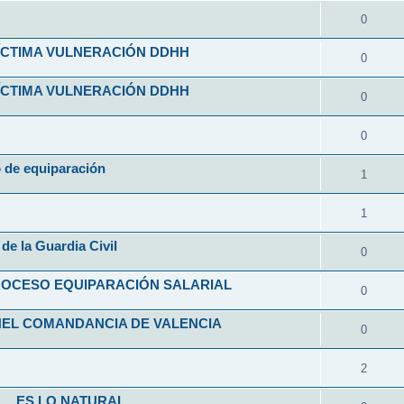
0
VÍCTIMA VULNERACIÓN DDHH
0
VÍCTIMA VULNERACIÓN DDHH
0
0
o de equiparación
1
1
de la Guardia Civil
0
ROCESO EQUIPARACIÓN SALARIAL
0
NEL COMANDANCIA DE VALENCIA
0
2
L... ES LO NATURAL