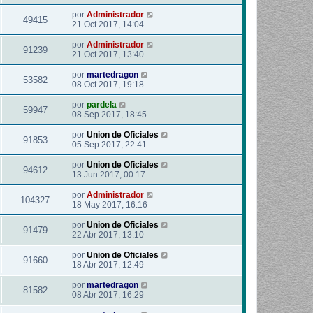
por
Administrador
49415
21 Oct 2017, 14:04
por
Administrador
91239
21 Oct 2017, 13:40
por
martedragon
53582
08 Oct 2017, 19:18
por
pardela
59947
08 Sep 2017, 18:45
por
Union de Oficiales
91853
05 Sep 2017, 22:41
por
Union de Oficiales
94612
13 Jun 2017, 00:17
por
Administrador
104327
18 May 2017, 16:16
por
Union de Oficiales
91479
22 Abr 2017, 13:10
por
Union de Oficiales
91660
18 Abr 2017, 12:49
por
martedragon
81582
08 Abr 2017, 16:29