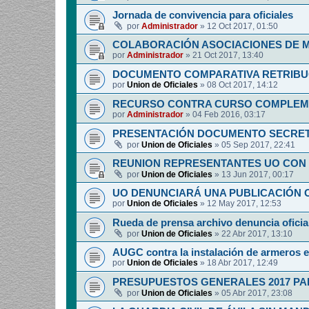
Jornada de convivencia para oficiales
por
Administrador
»
12 Oct 2017, 01:50
COLABORACIÓN ASOCIACIONES DE M
por
Administrador
»
21 Oct 2017, 13:40
DOCUMENTO COMPARATIVA RETRIBUCI
por
Union de Oficiales
»
08 Oct 2017, 14:12
RECURSO CONTRA CURSO COMPLEM
por
Administrador
»
04 Feb 2016, 03:17
PRESENTACIÓN DOCUMENTO SECRET
por
Union de Oficiales
»
05 Sep 2017, 22:41
REUNION REPRESENTANTES UO CON 
por
Union de Oficiales
»
13 Jun 2017, 00:17
UO DENUNCIARÁ UNA PUBLICACIÓN O
por
Union de Oficiales
»
12 May 2017, 12:53
Rueda de prensa archivo denuncia oficia
por
Union de Oficiales
»
22 Abr 2017, 13:10
AUGC contra la instalación de armeros 
por
Union de Oficiales
»
18 Abr 2017, 12:49
PRESUPUESTOS GENERALES 2017 PA
por
Union de Oficiales
»
05 Abr 2017, 23:08