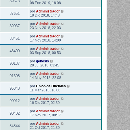
89573
08 Ene 2019, 18:08
por
Administrador
87651
18 Dic 2018, 14:48
por
Administrador
89037
23 Nov 2018, 22:03
por
Administrador
88451
17 Nov 2018, 14:00
por
Administrador
48400
03 Sep 2018, 00:53
por
genesis
90137
28 Jul 2018, 03:45
por
Administrador
91308
14 May 2018, 22:08
por
Union de Oficiales
95348
11 Mar 2018, 16:08
por
Administrador
90912
16 Dic 2017, 02:39
por
Administrador
90402
17 Nov 2017, 00:17
por
Administrador
54844
21 Oct 2017, 21:39