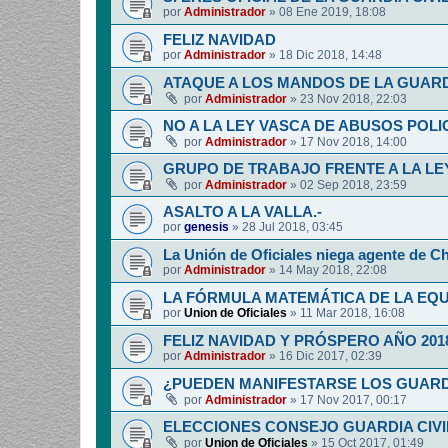
por
Administrador
»
08 Ene 2019, 18:08
FELIZ NAVIDAD
por
Administrador
»
18 Dic 2018, 14:48
ATAQUE A LOS MANDOS DE LA GUARDI
por
Administrador
»
23 Nov 2018, 22:03
NO A LA LEY VASCA DE ABUSOS POLI
por
Administrador
»
17 Nov 2018, 14:00
GRUPO DE TRABAJO FRENTE A LA LE
por
Administrador
»
02 Sep 2018, 23:59
ASALTO A LA VALLA.-
por
genesis
»
28 Jul 2018, 03:45
La Unión de Oficiales niega agente de C
por
Administrador
»
14 May 2018, 22:08
LA FÓRMULA MATEMÁTICA DE LA EQ
por
Union de Oficiales
»
11 Mar 2018, 16:08
FELIZ NAVIDAD Y PRÓSPERO AÑO 201
por
Administrador
»
16 Dic 2017, 02:39
¿PUEDEN MANIFESTARSE LOS GUARDIA
por
Administrador
»
17 Nov 2017, 00:17
ELECCIONES CONSEJO GUARDIA CIV
por
Union de Oficiales
»
15 Oct 2017, 01:49