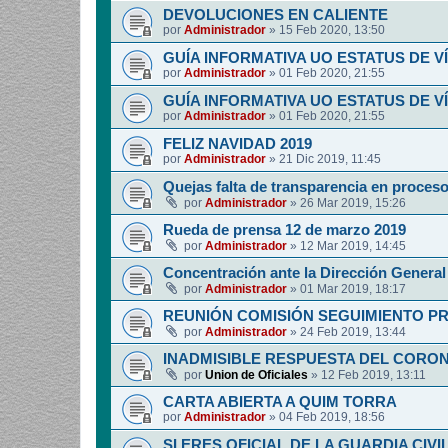
DEVOLUCIONES EN CALIENTE
por
Administrador
»
15 Feb 2020, 13:50
GUÍA INFORMATIVA UO ESTATUS DE 
por
Administrador
»
01 Feb 2020, 21:55
GUÍA INFORMATIVA UO ESTATUS DE 
por
Administrador
»
01 Feb 2020, 21:55
FELIZ NAVIDAD 2019
por
Administrador
»
21 Dic 2019, 11:45
Quejas falta de transparencia en proces
por
Administrador
»
26 Mar 2019, 15:26
Rueda de prensa 12 de marzo 2019
por
Administrador
»
12 Mar 2019, 14:45
Concentración ante la Dirección General 
por
Administrador
»
01 Mar 2019, 18:17
REUNIÓN COMISIÓN SEGUIMIENTO P
por
Administrador
»
24 Feb 2019, 13:44
INADMISIBLE RESPUESTA DEL CORO
por
Union de Oficiales
»
12 Feb 2019, 13:11
CARTA ABIERTA A QUIM TORRA
por
Administrador
»
04 Feb 2019, 18:56
SI ERES OFICIAL DE LA GUARDIA CIVI