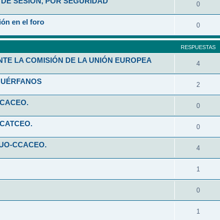
DE SESIÓN, POR SEGURIDAD
0
ón en el foro
0
RESPUESTAS
NTE LA COMISIÓN DE LA UNIÓN EUROPEA
4
HUÉRFANOS
2
CCACEO.
0
CCATCEO.
0
 UO-CCACEO.
4
1
0
1