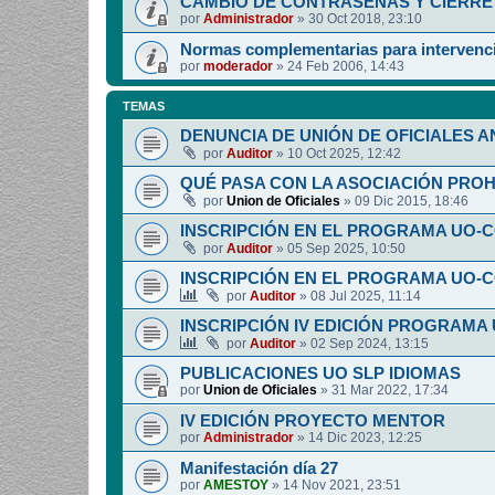
CAMBIO DE CONTRASEÑAS Y CIERRE 
por
Administrador
»
30 Oct 2018, 23:10
Normas complementarias para intervenci
por
moderador
»
24 Feb 2006, 14:43
TEMAS
DENUNCIA DE UNIÓN DE OFICIALES A
por
Auditor
»
10 Oct 2025, 12:42
QUÉ PASA CON LA ASOCIACIÓN PRO
por
Union de Oficiales
»
09 Dic 2015, 18:46
INSCRIPCIÓN EN EL PROGRAMA UO-
por
Auditor
»
05 Sep 2025, 10:50
INSCRIPCIÓN EN EL PROGRAMA UO-
por
Auditor
»
08 Jul 2025, 11:14
INSCRIPCIÓN IV EDICIÓN PROGRAMA
por
Auditor
»
02 Sep 2024, 13:15
PUBLICACIONES UO SLP IDIOMAS
por
Union de Oficiales
»
31 Mar 2022, 17:34
IV EDICIÓN PROYECTO MENTOR
por
Administrador
»
14 Dic 2023, 12:25
Manifestación día 27
por
AMESTOY
»
14 Nov 2021, 23:51