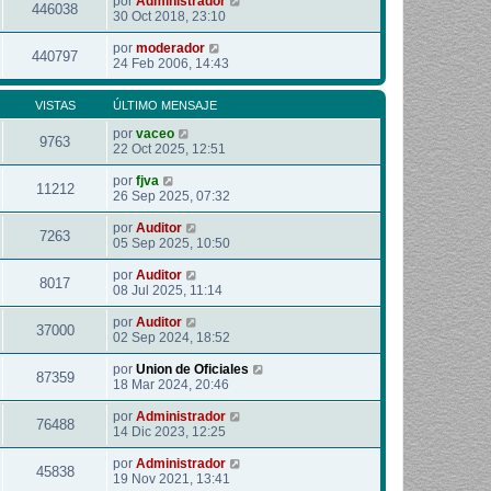
por
Administrador
446038
30 Oct 2018, 23:10
por
moderador
440797
24 Feb 2006, 14:43
VISTAS
ÚLTIMO MENSAJE
por
vaceo
9763
22 Oct 2025, 12:51
por
fjva
11212
26 Sep 2025, 07:32
por
Auditor
7263
05 Sep 2025, 10:50
por
Auditor
8017
08 Jul 2025, 11:14
por
Auditor
37000
02 Sep 2024, 18:52
por
Union de Oficiales
87359
18 Mar 2024, 20:46
por
Administrador
76488
14 Dic 2023, 12:25
por
Administrador
45838
19 Nov 2021, 13:41