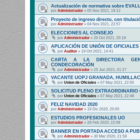
Actualización de normativa sobre EV
por
Administrador
»
05 Nov 2021, 19:12
Proyecto de ingreso directo, con titulació
por
Administrador
»
04 Nov 2021, 22:57
ELECCIONES AL CONSEJO
por
Administrador
»
20 Oct 2021, 20:19
APLICACIÓN DE UNIÓN DE OFICIALES 
por
Auditor
»
19 Oct 2021, 14:41
CARTA A LA DIRECTORA GENE
CONDECORACIÓN
por
Administrador
»
25 Jun 2021, 01:27
VACANTE UOPJ GRANADA, HUMILLAC
por
Union de Oficiales
»
07 May 2021, 22:50
SOLICITUD PLENO EXTRAORDINARIO
por
Union de Oficiales
»
07 May 2021, 22:48
FELIZ NAVIDAD 2020
por
Administrador
»
19 Dic 2020, 20:05
ESTUDIOS PROFESIONALES UO
por
Administrador
»
28 Feb 2020, 22:09
BANNER EN PORTADA ACCESO A PUB
por
Administrador
»
30 Mar 2020, 21:58