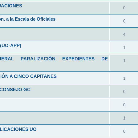
ALUACIONES
0
n, a la Escala de Oficiales
0
4
(UO-APP)
1
RAL PARALIZACIÓN EXPEDIENTES DE
1
IÓN A CINCO CAPITANES
1
 CONSEJO GC
0
0
1
LICACIONES UO
0