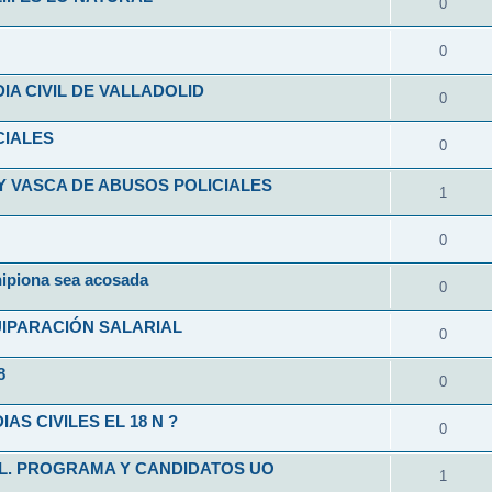
0
0
A CIVIL DE VALLADOLID
0
CIALES
0
Y VASCA DE ABUSOS POLICIALES
1
0
hipiona sea acosada
0
UIPARACIÓN SALARIAL
0
8
0
S CIVILES EL 18 N ?
0
IL. PROGRAMA Y CANDIDATOS UO
1