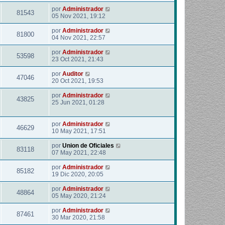
por
Administrador
81543
05 Nov 2021, 19:12
por
Administrador
81800
04 Nov 2021, 22:57
por
Administrador
53598
23 Oct 2021, 21:43
por
Auditor
47046
20 Oct 2021, 19:53
por
Administrador
43825
25 Jun 2021, 01:28
por
Administrador
46629
10 May 2021, 17:51
por
Union de Oficiales
83118
07 May 2021, 22:48
por
Administrador
85182
19 Dic 2020, 20:05
por
Administrador
48864
05 May 2020, 21:24
por
Administrador
87461
30 Mar 2020, 21:58