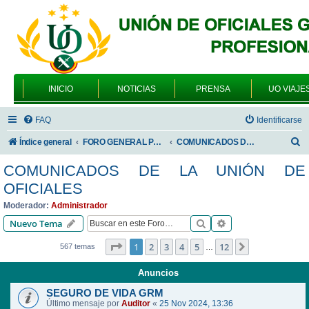
INICIO
NOTICIAS
PRENSA
UO VIAJE
FAQ
Identificarse
B
Índice general
FORO GENERAL PARA TODOS LOS USUARIOS
COMUNICADOS DE LA UNIÓN DE OFICIALES
u
COMUNICADOS DE LA UNIÓN DE
s
OFICIALES
c
Moderador:
Administrador
a
Buscar
Búsqueda avanzad
Nuevo Tema
r
Página
1
de
12
1
2
3
4
5
12
Siguiente
567 temas
…
Anuncios
SEGURO DE VIDA GRM
Último mensaje por
Auditor
«
25 Nov 2024, 13:36