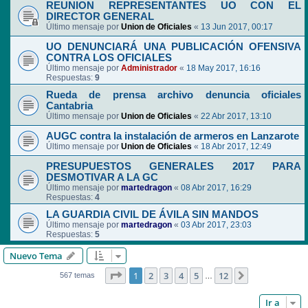
REUNION REPRESENTANTES UO CON EL
DIRECTOR GENERAL
Último mensaje por
Union de Oficiales
«
13 Jun 2017, 00:17
UO DENUNCIARÁ UNA PUBLICACIÓN OFENSIVA
CONTRA LOS OFICIALES
Último mensaje por
Administrador
«
18 May 2017, 16:16
Respuestas:
9
Rueda de prensa archivo denuncia oficiales
Cantabria
Último mensaje por
Union de Oficiales
«
22 Abr 2017, 13:10
AUGC contra la instalación de armeros en Lanzarote
Último mensaje por
Union de Oficiales
«
18 Abr 2017, 12:49
PRESUPUESTOS GENERALES 2017 PARA
DESMOTIVAR A LA GC
Último mensaje por
martedragon
«
08 Abr 2017, 16:29
Respuestas:
4
LA GUARDIA CIVIL DE ÁVILA SIN MANDOS
Último mensaje por
martedragon
«
03 Abr 2017, 23:03
Respuestas:
5
Nuevo Tema
Página
1
de
12
1
2
3
4
5
12
Siguiente
567 temas
…
Ir a