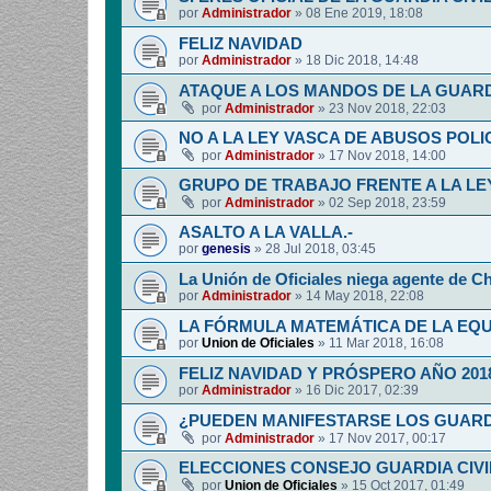
por
Administrador
»
08 Ene 2019, 18:08
FELIZ NAVIDAD
por
Administrador
»
18 Dic 2018, 14:48
ATAQUE A LOS MANDOS DE LA GUARDI
por
Administrador
»
23 Nov 2018, 22:03
NO A LA LEY VASCA DE ABUSOS POLI
por
Administrador
»
17 Nov 2018, 14:00
GRUPO DE TRABAJO FRENTE A LA LE
por
Administrador
»
02 Sep 2018, 23:59
ASALTO A LA VALLA.-
por
genesis
»
28 Jul 2018, 03:45
La Unión de Oficiales niega agente de C
por
Administrador
»
14 May 2018, 22:08
LA FÓRMULA MATEMÁTICA DE LA EQ
por
Union de Oficiales
»
11 Mar 2018, 16:08
FELIZ NAVIDAD Y PRÓSPERO AÑO 201
por
Administrador
»
16 Dic 2017, 02:39
¿PUEDEN MANIFESTARSE LOS GUARDIA
por
Administrador
»
17 Nov 2017, 00:17
ELECCIONES CONSEJO GUARDIA CIV
por
Union de Oficiales
»
15 Oct 2017, 01:49