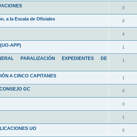
ALUACIONES
0
n, a la Escala de Oficiales
0
4
(UO-APP)
1
RAL PARALIZACIÓN EXPEDIENTES DE
1
IÓN A CINCO CAPITANES
1
 CONSEJO GC
0
0
1
LICACIONES UO
0