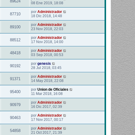
89624
08 Ene 2019, 18:08
por
Administrador
87710
18 Dic 2018, 14:48
por
Administrador
89100
23 Nov 2018, 22:03
por
Administrador
88512
17 Nov 2018, 14:00
por
Administrador
48418
03 Sep 2018, 00:53
por
genesis
90192
28 Jul 2018, 03:45
por
Administrador
91371
14 May 2018, 22:08
por
Union de Oficiales
95400
11 Mar 2018, 16:08
por
Administrador
90979
16 Dic 2017, 02:39
por
Administrador
90463
17 Nov 2017, 00:17
por
Administrador
54858
21 Oct 2017, 21:39