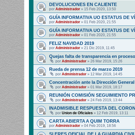
DEVOLUCIONES EN CALIENTE
por
Administrador
»
15 Feb 2020, 13:50
GUÍA INFORMATIVA UO ESTATUS DE 
por
Administrador
»
01 Feb 2020, 21:55
GUÍA INFORMATIVA UO ESTATUS DE 
por
Administrador
»
01 Feb 2020, 21:55
FELIZ NAVIDAD 2019
por
Administrador
»
21 Dic 2019, 11:45
Quejas falta de transparencia en proces
por
Administrador
»
26 Mar 2019, 15:26
Rueda de prensa 12 de marzo 2019
por
Administrador
»
12 Mar 2019, 14:45
Concentración ante la Dirección General 
por
Administrador
»
01 Mar 2019, 18:17
REUNIÓN COMISIÓN SEGUIMIENTO P
por
Administrador
»
24 Feb 2019, 13:44
INADMISIBLE RESPUESTA DEL CORO
por
Union de Oficiales
»
12 Feb 2019, 13:11
CARTA ABIERTA A QUIM TORRA
por
Administrador
»
04 Feb 2019, 18:56
SI ERES OFICIAL DE LA GUARDIA CIVI