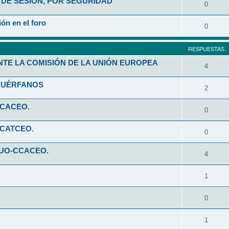
DE SESIÓN, POR SEGURIDAD
0
ón en el foro
0
RESPUESTAS
NTE LA COMISIÓN DE LA UNIÓN EUROPEA
4
HUÉRFANOS
2
CCACEO.
0
CCATCEO.
0
 UO-CCACEO.
4
1
0
1