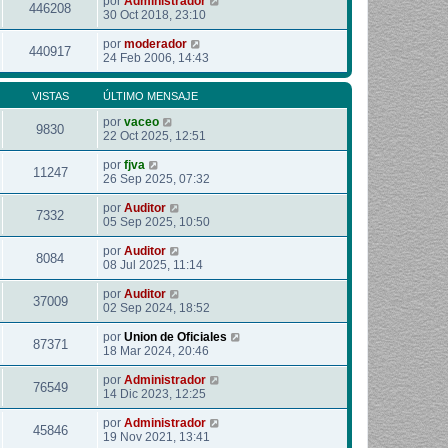
por
Administrador
446208
30 Oct 2018, 23:10
por
moderador
440917
24 Feb 2006, 14:43
VISTAS
ÚLTIMO MENSAJE
por
vaceo
9830
22 Oct 2025, 12:51
por
fjva
11247
26 Sep 2025, 07:32
por
Auditor
7332
05 Sep 2025, 10:50
por
Auditor
8084
08 Jul 2025, 11:14
por
Auditor
37009
02 Sep 2024, 18:52
por
Union de Oficiales
87371
18 Mar 2024, 20:46
por
Administrador
76549
14 Dic 2023, 12:25
por
Administrador
45846
19 Nov 2021, 13:41