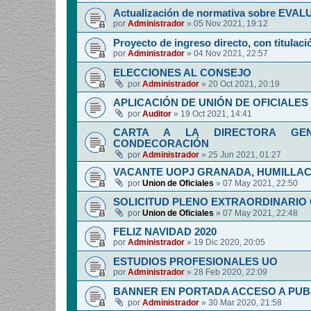
Actualización de normativa sobre EV
por
Administrador
»
05 Nov 2021, 19:12
Proyecto de ingreso directo, con titulació
por
Administrador
»
04 Nov 2021, 22:57
ELECCIONES AL CONSEJO
por
Administrador
»
20 Oct 2021, 20:19
APLICACIÓN DE UNIÓN DE OFICIALES 
por
Auditor
»
19 Oct 2021, 14:41
CARTA A LA DIRECTORA GENE
CONDECORACIÓN
por
Administrador
»
25 Jun 2021, 01:27
VACANTE UOPJ GRANADA, HUMILLAC
por
Union de Oficiales
»
07 May 2021, 22:50
SOLICITUD PLENO EXTRAORDINARIO
por
Union de Oficiales
»
07 May 2021, 22:48
FELIZ NAVIDAD 2020
por
Administrador
»
19 Dic 2020, 20:05
ESTUDIOS PROFESIONALES UO
por
Administrador
»
28 Feb 2020, 22:09
BANNER EN PORTADA ACCESO A PUB
por
Administrador
»
30 Mar 2020, 21:58