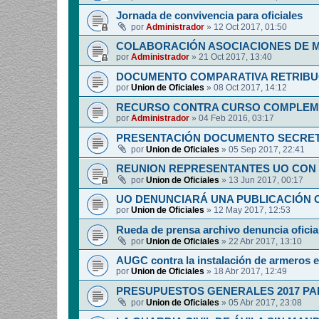
Jornada de convivencia para oficiales
por
Administrador
»
12 Oct 2017, 01:50
COLABORACIÓN ASOCIACIONES DE M
por
Administrador
»
21 Oct 2017, 13:40
DOCUMENTO COMPARATIVA RETRIBUCI
por
Union de Oficiales
»
08 Oct 2017, 14:12
RECURSO CONTRA CURSO COMPLEM
por
Administrador
»
04 Feb 2016, 03:17
PRESENTACIÓN DOCUMENTO SECRET
por
Union de Oficiales
»
05 Sep 2017, 22:41
REUNION REPRESENTANTES UO CON 
por
Union de Oficiales
»
13 Jun 2017, 00:17
UO DENUNCIARÁ UNA PUBLICACIÓN O
por
Union de Oficiales
»
12 May 2017, 12:53
Rueda de prensa archivo denuncia oficia
por
Union de Oficiales
»
22 Abr 2017, 13:10
AUGC contra la instalación de armeros 
por
Union de Oficiales
»
18 Abr 2017, 12:49
PRESUPUESTOS GENERALES 2017 PA
por
Union de Oficiales
»
05 Abr 2017, 23:08