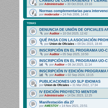
CAMBIO DE CONTRASEÑAS Y CIERRE 
por
Administrador
»
30 Oct 2018, 23:10
Normas complementarias para intervenci
por
moderador
»
24 Feb 2006, 14:43
TEMAS
DENUNCIA DE UNIÓN DE OFICIALES A
por
Auditor
»
10 Oct 2025, 12:42
QUÉ PASA CON LA ASOCIACIÓN PRO
por
Union de Oficiales
»
09 Dic 2015, 18:46
INSCRIPCIÓN EN EL PROGRAMA UO-
por
Auditor
»
05 Sep 2025, 10:50
INSCRIPCIÓN EN EL PROGRAMA UO-
por
Auditor
»
08 Jul 2025, 11:14
INSCRIPCIÓN IV EDICIÓN PROGRAMA
por
Auditor
»
02 Sep 2024, 13:15
PUBLICACIONES UO SLP IDIOMAS
por
Union de Oficiales
»
31 Mar 2022, 17:34
IV EDICIÓN PROYECTO MENTOR
por
Administrador
»
14 Dic 2023, 12:25
Manifestación día 27
por
AMESTOY
»
14 Nov 2021, 23:51