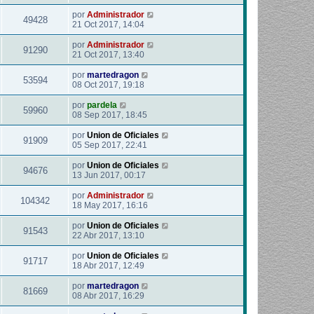
por
Administrador
49428
21 Oct 2017, 14:04
por
Administrador
91290
21 Oct 2017, 13:40
por
martedragon
53594
08 Oct 2017, 19:18
por
pardela
59960
08 Sep 2017, 18:45
por
Union de Oficiales
91909
05 Sep 2017, 22:41
por
Union de Oficiales
94676
13 Jun 2017, 00:17
por
Administrador
104342
18 May 2017, 16:16
por
Union de Oficiales
91543
22 Abr 2017, 13:10
por
Union de Oficiales
91717
18 Abr 2017, 12:49
por
martedragon
81669
08 Abr 2017, 16:29