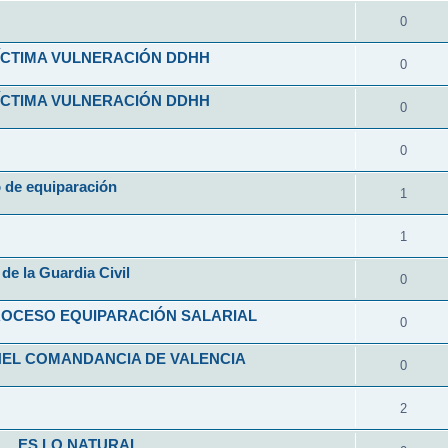
0
VÍCTIMA VULNERACIÓN DDHH
0
VÍCTIMA VULNERACIÓN DDHH
0
0
o de equiparación
1
1
de la Guardia Civil
0
ROCESO EQUIPARACIÓN SALARIAL
0
NEL COMANDANCIA DE VALENCIA
0
2
L... ES LO NATURAL