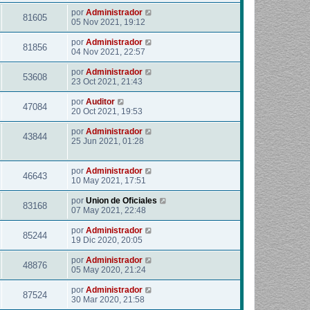
por
Administrador
81605
05 Nov 2021, 19:12
por
Administrador
81856
04 Nov 2021, 22:57
por
Administrador
53608
23 Oct 2021, 21:43
por
Auditor
47084
20 Oct 2021, 19:53
por
Administrador
43844
25 Jun 2021, 01:28
por
Administrador
46643
10 May 2021, 17:51
por
Union de Oficiales
83168
07 May 2021, 22:48
por
Administrador
85244
19 Dic 2020, 20:05
por
Administrador
48876
05 May 2020, 21:24
por
Administrador
87524
30 Mar 2020, 21:58