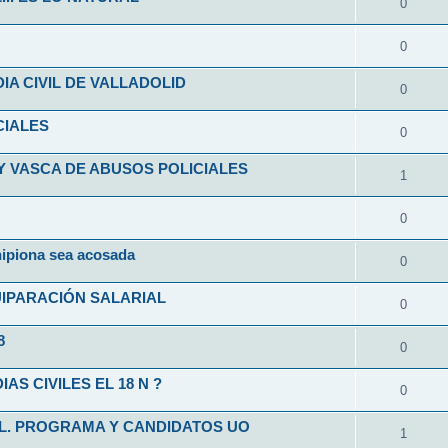
0
0
A CIVIL DE VALLADOLID
0
CIALES
0
Y VASCA DE ABUSOS POLICIALES
1
0
hipiona sea acosada
0
UIPARACIÓN SALARIAL
0
8
0
S CIVILES EL 18 N ?
0
IL. PROGRAMA Y CANDIDATOS UO
1