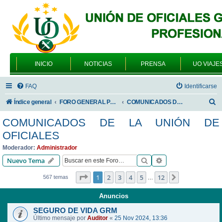
INICIO
NOTICIAS
PRENSA
UO VIAJE
FAQ
Identificarse
B
Índice general
FORO GENERAL PARA TODOS LOS USUARIOS
COMUNICADOS DE LA UNIÓN DE OFICIALES
u
COMUNICADOS DE LA UNIÓN DE
s
OFICIALES
c
Moderador:
Administrador
a
Buscar
Búsqueda avanzad
Nuevo Tema
r
Página
1
de
12
1
2
3
4
5
12
Siguiente
567 temas
…
Anuncios
SEGURO DE VIDA GRM
Último mensaje por
Auditor
«
25 Nov 2024, 13:36