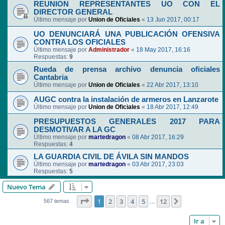
REUNION REPRESENTANTES UO CON EL
DIRECTOR GENERAL
Último mensaje por
Union de Oficiales
«
13 Jun 2017, 00:17
UO DENUNCIARÁ UNA PUBLICACIÓN OFENSIVA
CONTRA LOS OFICIALES
Último mensaje por
Administrador
«
18 May 2017, 16:16
Respuestas:
9
Rueda de prensa archivo denuncia oficiales
Cantabria
Último mensaje por
Union de Oficiales
«
22 Abr 2017, 13:10
AUGC contra la instalación de armeros en Lanzarote
Último mensaje por
Union de Oficiales
«
18 Abr 2017, 12:49
PRESUPUESTOS GENERALES 2017 PARA
DESMOTIVAR A LA GC
Último mensaje por
martedragon
«
08 Abr 2017, 16:29
Respuestas:
4
LA GUARDIA CIVIL DE ÁVILA SIN MANDOS
Último mensaje por
martedragon
«
03 Abr 2017, 23:03
Respuestas:
5
Nuevo Tema
Página
1
de
12
1
2
3
4
5
12
Siguiente
567 temas
…
Ir a