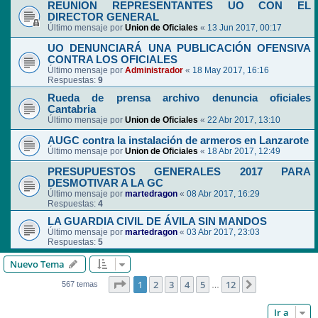
REUNION REPRESENTANTES UO CON EL
DIRECTOR GENERAL
Último mensaje por
Union de Oficiales
«
13 Jun 2017, 00:17
UO DENUNCIARÁ UNA PUBLICACIÓN OFENSIVA
CONTRA LOS OFICIALES
Último mensaje por
Administrador
«
18 May 2017, 16:16
Respuestas:
9
Rueda de prensa archivo denuncia oficiales
Cantabria
Último mensaje por
Union de Oficiales
«
22 Abr 2017, 13:10
AUGC contra la instalación de armeros en Lanzarote
Último mensaje por
Union de Oficiales
«
18 Abr 2017, 12:49
PRESUPUESTOS GENERALES 2017 PARA
DESMOTIVAR A LA GC
Último mensaje por
martedragon
«
08 Abr 2017, 16:29
Respuestas:
4
LA GUARDIA CIVIL DE ÁVILA SIN MANDOS
Último mensaje por
martedragon
«
03 Abr 2017, 23:03
Respuestas:
5
Nuevo Tema
Página
1
de
12
1
2
3
4
5
12
Siguiente
567 temas
…
Ir a