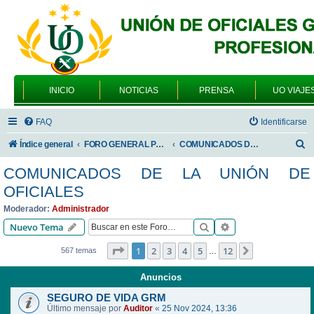
INICIO
NOTICIAS
PRENSA
UO VIAJE
FAQ
Identificarse
B
Índice general
FORO GENERAL PARA TODOS LOS USUARIOS
COMUNICADOS DE LA UNIÓN DE OFICIALES
u
COMUNICADOS DE LA UNIÓN DE
s
OFICIALES
c
Moderador:
Administrador
a
Buscar
Búsqueda avanzad
Nuevo Tema
r
Página
1
de
12
1
2
3
4
5
12
Siguiente
567 temas
…
Anuncios
SEGURO DE VIDA GRM
Último mensaje por
Auditor
«
25 Nov 2024, 13:36