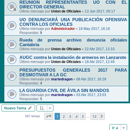
REUNION REPRESENTANTES UO CON EL
DIRECTOR GENERAL
Último mensaje por
Union de Oficiales
«
13 Jun 2017, 00:17
UO DENUNCIARÁ UNA PUBLICACIÓN OFENSIVA
CONTRA LOS OFICIALES
Último mensaje por
Administrador
«
18 May 2017, 16:16
Respuestas:
9
Rueda de prensa archivo denuncia oficiales
Cantabria
Último mensaje por
Union de Oficiales
«
22 Abr 2017, 13:10
AUGC contra la instalación de armeros en Lanzarote
Último mensaje por
Union de Oficiales
«
18 Abr 2017, 12:49
PRESUPUESTOS GENERALES 2017 PARA
DESMOTIVAR A LA GC
Último mensaje por
martedragon
«
08 Abr 2017, 16:29
Respuestas:
4
LA GUARDIA CIVIL DE ÁVILA SIN MANDOS
Último mensaje por
martedragon
«
03 Abr 2017, 23:03
Respuestas:
5
Nuevo Tema
Página
1
de
12
1
2
3
4
5
12
Siguiente
567 temas
…
Ir a