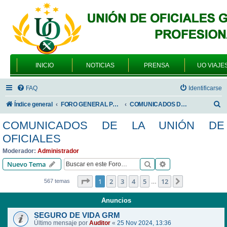
INICIO
NOTICIAS
PRENSA
UO VIAJE
FAQ
Identificarse
B
Índice general
FORO GENERAL PARA TODOS LOS USUARIOS
COMUNICADOS DE LA UNIÓN DE OFICIALES
u
COMUNICADOS DE LA UNIÓN DE
s
OFICIALES
c
Moderador:
Administrador
a
Buscar
Búsqueda avanzad
Nuevo Tema
r
Página
1
de
12
1
2
3
4
5
12
Siguiente
567 temas
…
Anuncios
SEGURO DE VIDA GRM
Último mensaje por
Auditor
«
25 Nov 2024, 13:36