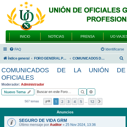
INICIO
NOTICIAS
PRENSA
UO VIAJE
FAQ
Identificarse
B
Índice general
FORO GENERAL PARA TODOS LOS USUARIOS
COMUNICADOS DE LA UNIÓN DE OFICIALES
u
COMUNICADOS DE LA UNIÓN DE
s
OFICIALES
c
Moderador:
Administrador
a
Buscar
Búsqueda avanzad
Nuevo Tema
r
Página
1
de
12
1
2
3
4
5
12
Siguiente
567 temas
…
Anuncios
SEGURO DE VIDA GRM
Último mensaje por
Auditor
«
25 Nov 2024, 13:36