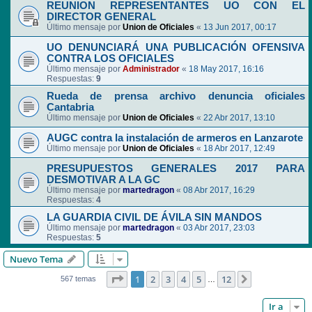
REUNION REPRESENTANTES UO CON EL
DIRECTOR GENERAL
Último mensaje por
Union de Oficiales
«
13 Jun 2017, 00:17
UO DENUNCIARÁ UNA PUBLICACIÓN OFENSIVA
CONTRA LOS OFICIALES
Último mensaje por
Administrador
«
18 May 2017, 16:16
Respuestas:
9
Rueda de prensa archivo denuncia oficiales
Cantabria
Último mensaje por
Union de Oficiales
«
22 Abr 2017, 13:10
AUGC contra la instalación de armeros en Lanzarote
Último mensaje por
Union de Oficiales
«
18 Abr 2017, 12:49
PRESUPUESTOS GENERALES 2017 PARA
DESMOTIVAR A LA GC
Último mensaje por
martedragon
«
08 Abr 2017, 16:29
Respuestas:
4
LA GUARDIA CIVIL DE ÁVILA SIN MANDOS
Último mensaje por
martedragon
«
03 Abr 2017, 23:03
Respuestas:
5
Nuevo Tema
Página
1
de
12
1
2
3
4
5
12
Siguiente
567 temas
…
Ir a