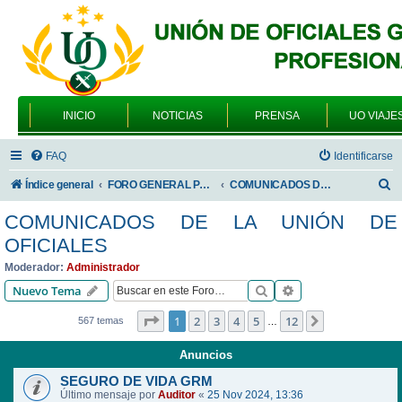
INICIO
NOTICIAS
PRENSA
UO VIAJE
FAQ
Identificarse
B
Índice general
FORO GENERAL PARA TODOS LOS USUARIOS
COMUNICADOS DE LA UNIÓN DE OFICIALES
u
COMUNICADOS DE LA UNIÓN DE
s
OFICIALES
c
Moderador:
Administrador
a
Buscar
Búsqueda avanzad
Nuevo Tema
r
Página
1
de
12
1
2
3
4
5
12
Siguiente
567 temas
…
Anuncios
SEGURO DE VIDA GRM
Último mensaje por
Auditor
«
25 Nov 2024, 13:36