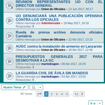
REUNION REPRESENTANTES UO CON EL
DIRECTOR GENERAL
Último mensaje por
Union de Oficiales
«
13 Jun 2017, 00:17
UO DENUNCIARÁ UNA PUBLICACIÓN OFENSIVA
CONTRA LOS OFICIALES
Último mensaje por
Administrador
«
18 May 2017, 16:16
Respuestas:
9
Rueda de prensa archivo denuncia oficiales
Cantabria
Último mensaje por
Union de Oficiales
«
22 Abr 2017, 13:10
AUGC contra la instalación de armeros en Lanzarote
Último mensaje por
Union de Oficiales
«
18 Abr 2017, 12:49
PRESUPUESTOS GENERALES 2017 PARA
DESMOTIVAR A LA GC
Último mensaje por
martedragon
«
08 Abr 2017, 16:29
Respuestas:
4
LA GUARDIA CIVIL DE ÁVILA SIN MANDOS
Último mensaje por
martedragon
«
03 Abr 2017, 23:03
Respuestas:
5
Nuevo Tema
Página
1
de
12
1
2
3
4
5
12
Siguiente
567 temas
…
Ir a