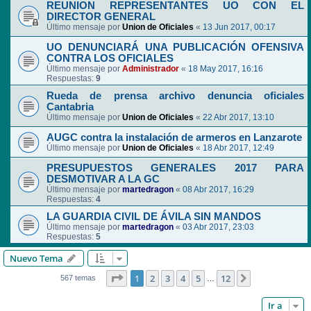
REUNION REPRESENTANTES UO CON EL
DIRECTOR GENERAL
Último mensaje por
Union de Oficiales
«
13 Jun 2017, 00:17
UO DENUNCIARÁ UNA PUBLICACIÓN OFENSIVA
CONTRA LOS OFICIALES
Último mensaje por
Administrador
«
18 May 2017, 16:16
Respuestas:
9
Rueda de prensa archivo denuncia oficiales
Cantabria
Último mensaje por
Union de Oficiales
«
22 Abr 2017, 13:10
AUGC contra la instalación de armeros en Lanzarote
Último mensaje por
Union de Oficiales
«
18 Abr 2017, 12:49
PRESUPUESTOS GENERALES 2017 PARA
DESMOTIVAR A LA GC
Último mensaje por
martedragon
«
08 Abr 2017, 16:29
Respuestas:
4
LA GUARDIA CIVIL DE ÁVILA SIN MANDOS
Último mensaje por
martedragon
«
03 Abr 2017, 23:03
Respuestas:
5
Nuevo Tema
Página
1
de
12
1
2
3
4
5
12
Siguiente
567 temas
…
Ir a