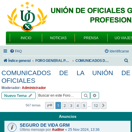
INICIO
NOTICIAS
PRENSA
UO VIAJE
FAQ
Identificarse
B
Índice general
FORO GENERAL PARA TODOS LOS USUARIOS
COMUNICADOS DE LA UNIÓN DE OFICIALES
u
COMUNICADOS DE LA UNIÓN DE
s
OFICIALES
c
Moderador:
Administrador
a
Buscar
Búsqueda avanzad
Nuevo Tema
r
Página
1
de
12
1
2
3
4
5
12
Siguiente
567 temas
…
Anuncios
SEGURO DE VIDA GRM
Último mensaje por
Auditor
«
25 Nov 2024, 13:36