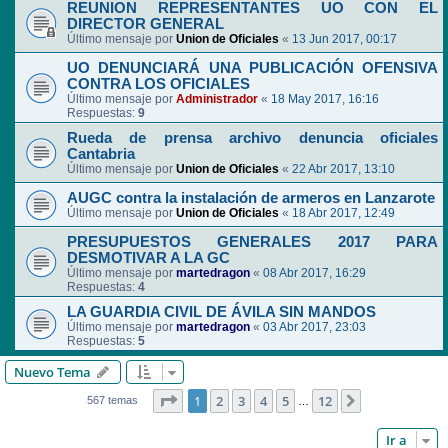
REUNION REPRESENTANTES UO CON EL
DIRECTOR GENERAL
Último mensaje por
Union de Oficiales
«
13 Jun 2017, 00:17
UO DENUNCIARÁ UNA PUBLICACIÓN OFENSIVA
CONTRA LOS OFICIALES
Último mensaje por
Administrador
«
18 May 2017, 16:16
Respuestas:
9
Rueda de prensa archivo denuncia oficiales
Cantabria
Último mensaje por
Union de Oficiales
«
22 Abr 2017, 13:10
AUGC contra la instalación de armeros en Lanzarote
Último mensaje por
Union de Oficiales
«
18 Abr 2017, 12:49
PRESUPUESTOS GENERALES 2017 PARA
DESMOTIVAR A LA GC
Último mensaje por
martedragon
«
08 Abr 2017, 16:29
Respuestas:
4
LA GUARDIA CIVIL DE ÁVILA SIN MANDOS
Último mensaje por
martedragon
«
03 Abr 2017, 23:03
Respuestas:
5
Nuevo Tema
Página
1
de
12
1
2
3
4
5
12
Siguiente
567 temas
…
Ir a