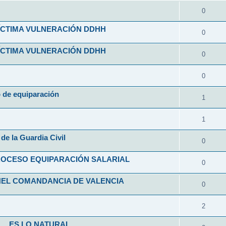
0
VÍCTIMA VULNERACIÓN DDHH
0
VÍCTIMA VULNERACIÓN DDHH
0
0
o de equiparación
1
1
de la Guardia Civil
0
ROCESO EQUIPARACIÓN SALARIAL
0
NEL COMANDANCIA DE VALENCIA
0
2
L... ES LO NATURAL