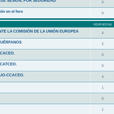
DE SESIÓN, POR SEGURIDAD
0
ón en el foro
0
RESPUESTAS
NTE LA COMISIÓN DE LA UNIÓN EUROPEA
4
HUÉRFANOS
2
CCACEO.
0
CCATCEO.
0
 UO-CCACEO.
4
1
0
1