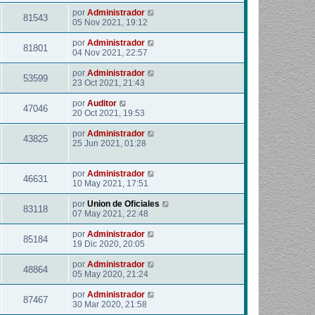
por
Administrador
81543
05 Nov 2021, 19:12
por
Administrador
81801
04 Nov 2021, 22:57
por
Administrador
53599
23 Oct 2021, 21:43
por
Auditor
47046
20 Oct 2021, 19:53
por
Administrador
43825
25 Jun 2021, 01:28
por
Administrador
46631
10 May 2021, 17:51
por
Union de Oficiales
83118
07 May 2021, 22:48
por
Administrador
85184
19 Dic 2020, 20:05
por
Administrador
48864
05 May 2020, 21:24
por
Administrador
87467
30 Mar 2020, 21:58