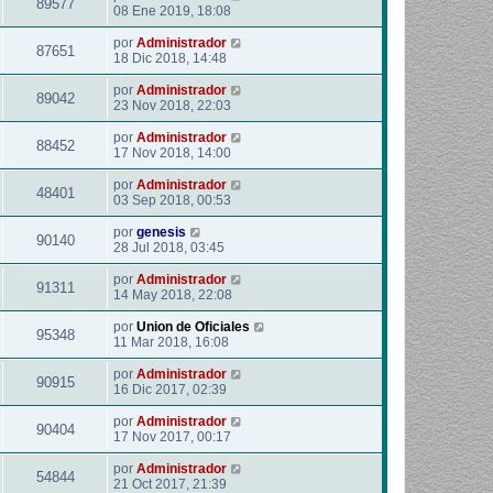
89577
08 Ene 2019, 18:08
por
Administrador
87651
18 Dic 2018, 14:48
por
Administrador
89042
23 Nov 2018, 22:03
por
Administrador
88452
17 Nov 2018, 14:00
por
Administrador
48401
03 Sep 2018, 00:53
por
genesis
90140
28 Jul 2018, 03:45
por
Administrador
91311
14 May 2018, 22:08
por
Union de Oficiales
95348
11 Mar 2018, 16:08
por
Administrador
90915
16 Dic 2017, 02:39
por
Administrador
90404
17 Nov 2017, 00:17
por
Administrador
54844
21 Oct 2017, 21:39