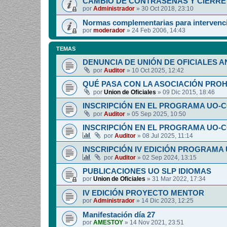
CAMBIO DE CONTRASEÑAS Y CIERRE 
por
Administrador
»
30 Oct 2018, 23:10
Normas complementarias para intervenci
por
moderador
»
24 Feb 2006, 14:43
TEMAS
DENUNCIA DE UNIÓN DE OFICIALES A
por
Auditor
»
10 Oct 2025, 12:42
QUÉ PASA CON LA ASOCIACIÓN PRO
por
Union de Oficiales
»
09 Dic 2015, 18:46
INSCRIPCIÓN EN EL PROGRAMA UO-
por
Auditor
»
05 Sep 2025, 10:50
INSCRIPCIÓN EN EL PROGRAMA UO-
por
Auditor
»
08 Jul 2025, 11:14
INSCRIPCIÓN IV EDICIÓN PROGRAMA
por
Auditor
»
02 Sep 2024, 13:15
PUBLICACIONES UO SLP IDIOMAS
por
Union de Oficiales
»
31 Mar 2022, 17:34
IV EDICIÓN PROYECTO MENTOR
por
Administrador
»
14 Dic 2023, 12:25
Manifestación día 27
por
AMESTOY
»
14 Nov 2021, 23:51