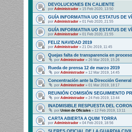
DEVOLUCIONES EN CALIENTE
por
Administrador
»
15 Feb 2020, 13:50
GUÍA INFORMATIVA UO ESTATUS DE 
por
Administrador
»
01 Feb 2020, 21:55
GUÍA INFORMATIVA UO ESTATUS DE 
por
Administrador
»
01 Feb 2020, 21:55
FELIZ NAVIDAD 2019
por
Administrador
»
21 Dic 2019, 11:45
Quejas falta de transparencia en proces
por
Administrador
»
26 Mar 2019, 15:26
Rueda de prensa 12 de marzo 2019
por
Administrador
»
12 Mar 2019, 14:45
Concentración ante la Dirección General 
por
Administrador
»
01 Mar 2019, 18:17
REUNIÓN COMISIÓN SEGUIMIENTO P
por
Administrador
»
24 Feb 2019, 13:44
INADMISIBLE RESPUESTA DEL CORO
por
Union de Oficiales
»
12 Feb 2019, 13:11
CARTA ABIERTA A QUIM TORRA
por
Administrador
»
04 Feb 2019, 18:56
SI ERES OFICIAL DE LA GUARDIA CIVI