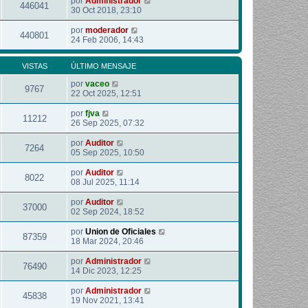
por
Administrador
446041
30 Oct 2018, 23:10
por
moderador
440801
24 Feb 2006, 14:43
VISTAS
ÚLTIMO MENSAJE
por
vaceo
9767
22 Oct 2025, 12:51
por
fjva
11212
26 Sep 2025, 07:32
por
Auditor
7264
05 Sep 2025, 10:50
por
Auditor
8022
08 Jul 2025, 11:14
por
Auditor
37000
02 Sep 2024, 18:52
por
Union de Oficiales
87359
18 Mar 2024, 20:46
por
Administrador
76490
14 Dic 2023, 12:25
por
Administrador
45838
19 Nov 2021, 13:41