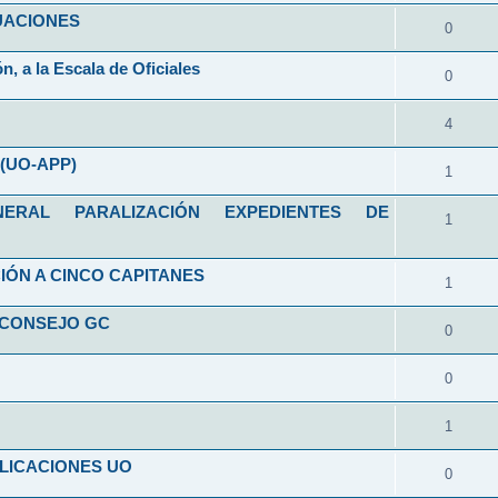
ALUACIONES
0
n, a la Escala de Oficiales
0
4
(UO-APP)
1
RAL PARALIZACIÓN EXPEDIENTES DE
1
IÓN A CINCO CAPITANES
1
 CONSEJO GC
0
0
1
LICACIONES UO
0