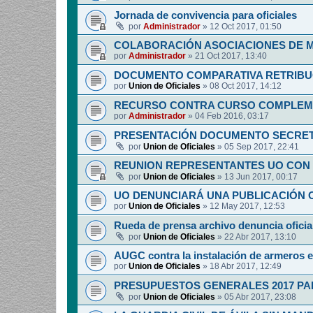
Jornada de convivencia para oficiales
por
Administrador
»
12 Oct 2017, 01:50
COLABORACIÓN ASOCIACIONES DE M
por
Administrador
»
21 Oct 2017, 13:40
DOCUMENTO COMPARATIVA RETRIBUCI
por
Union de Oficiales
»
08 Oct 2017, 14:12
RECURSO CONTRA CURSO COMPLEM
por
Administrador
»
04 Feb 2016, 03:17
PRESENTACIÓN DOCUMENTO SECRET
por
Union de Oficiales
»
05 Sep 2017, 22:41
REUNION REPRESENTANTES UO CON 
por
Union de Oficiales
»
13 Jun 2017, 00:17
UO DENUNCIARÁ UNA PUBLICACIÓN O
por
Union de Oficiales
»
12 May 2017, 12:53
Rueda de prensa archivo denuncia oficia
por
Union de Oficiales
»
22 Abr 2017, 13:10
AUGC contra la instalación de armeros 
por
Union de Oficiales
»
18 Abr 2017, 12:49
PRESUPUESTOS GENERALES 2017 PA
por
Union de Oficiales
»
05 Abr 2017, 23:08