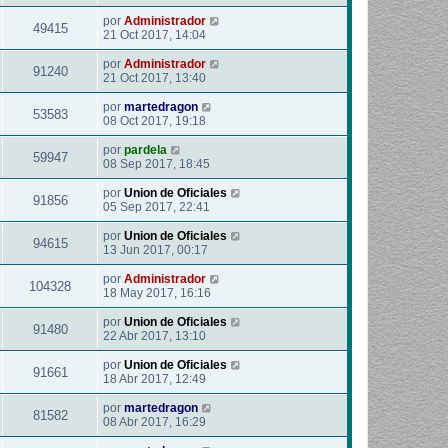
por
Administrador
49415
21 Oct 2017, 14:04
por
Administrador
91240
21 Oct 2017, 13:40
por
martedragon
53583
08 Oct 2017, 19:18
por
pardela
59947
08 Sep 2017, 18:45
por
Union de Oficiales
91856
05 Sep 2017, 22:41
por
Union de Oficiales
94615
13 Jun 2017, 00:17
por
Administrador
104328
18 May 2017, 16:16
por
Union de Oficiales
91480
22 Abr 2017, 13:10
por
Union de Oficiales
91661
18 Abr 2017, 12:49
por
martedragon
81582
08 Abr 2017, 16:29