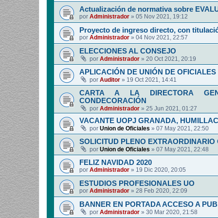
Actualización de normativa sobre EV
por
Administrador
»
05 Nov 2021, 19:12
Proyecto de ingreso directo, con titulació
por
Administrador
»
04 Nov 2021, 22:57
ELECCIONES AL CONSEJO
por
Administrador
»
20 Oct 2021, 20:19
APLICACIÓN DE UNIÓN DE OFICIALES 
por
Auditor
»
19 Oct 2021, 14:41
CARTA A LA DIRECTORA GENE
CONDECORACIÓN
por
Administrador
»
25 Jun 2021, 01:27
VACANTE UOPJ GRANADA, HUMILLAC
por
Union de Oficiales
»
07 May 2021, 22:50
SOLICITUD PLENO EXTRAORDINARIO
por
Union de Oficiales
»
07 May 2021, 22:48
FELIZ NAVIDAD 2020
por
Administrador
»
19 Dic 2020, 20:05
ESTUDIOS PROFESIONALES UO
por
Administrador
»
28 Feb 2020, 22:09
BANNER EN PORTADA ACCESO A PUB
por
Administrador
»
30 Mar 2020, 21:58