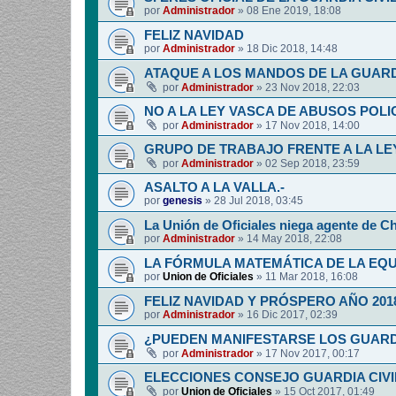
por
Administrador
»
08 Ene 2019, 18:08
FELIZ NAVIDAD
por
Administrador
»
18 Dic 2018, 14:48
ATAQUE A LOS MANDOS DE LA GUARDI
por
Administrador
»
23 Nov 2018, 22:03
NO A LA LEY VASCA DE ABUSOS POLI
por
Administrador
»
17 Nov 2018, 14:00
GRUPO DE TRABAJO FRENTE A LA LE
por
Administrador
»
02 Sep 2018, 23:59
ASALTO A LA VALLA.-
por
genesis
»
28 Jul 2018, 03:45
La Unión de Oficiales niega agente de C
por
Administrador
»
14 May 2018, 22:08
LA FÓRMULA MATEMÁTICA DE LA EQ
por
Union de Oficiales
»
11 Mar 2018, 16:08
FELIZ NAVIDAD Y PRÓSPERO AÑO 201
por
Administrador
»
16 Dic 2017, 02:39
¿PUEDEN MANIFESTARSE LOS GUARDIA
por
Administrador
»
17 Nov 2017, 00:17
ELECCIONES CONSEJO GUARDIA CIV
por
Union de Oficiales
»
15 Oct 2017, 01:49