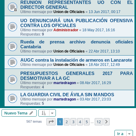
REUNION REPRESENTANTES UO CON EL
DIRECTOR GENERAL
Último mensaje por
Union de Oficiales
«
13 Jun 2017, 00:17
UO DENUNCIARÁ UNA PUBLICACIÓN OFENSIVA
CONTRA LOS OFICIALES
Último mensaje por
Administrador
«
18 May 2017, 16:16
Respuestas:
9
Rueda de prensa archivo denuncia oficiales
Cantabria
Último mensaje por
Union de Oficiales
«
22 Abr 2017, 13:10
AUGC contra la instalación de armeros en Lanzarote
Último mensaje por
Union de Oficiales
«
18 Abr 2017, 12:49
PRESUPUESTOS GENERALES 2017 PARA
DESMOTIVAR A LA GC
Último mensaje por
martedragon
«
08 Abr 2017, 16:29
Respuestas:
4
LA GUARDIA CIVIL DE ÁVILA SIN MANDOS
Último mensaje por
martedragon
«
03 Abr 2017, 23:03
Respuestas:
5
Nuevo Tema
Página
1
de
12
1
2
3
4
5
12
Siguiente
567 temas
…
Ir a