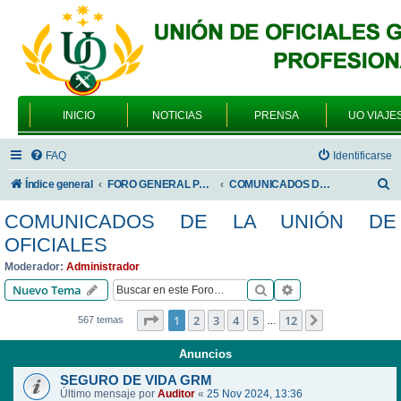
INICIO
NOTICIAS
PRENSA
UO VIAJE
FAQ
Identificarse
B
Índice general
FORO GENERAL PARA TODOS LOS USUARIOS
COMUNICADOS DE LA UNIÓN DE OFICIALES
u
COMUNICADOS DE LA UNIÓN DE
s
OFICIALES
c
Moderador:
Administrador
a
Buscar
Búsqueda avanzad
Nuevo Tema
r
Página
1
de
12
1
2
3
4
5
12
Siguiente
567 temas
…
Anuncios
SEGURO DE VIDA GRM
Último mensaje por
Auditor
«
25 Nov 2024, 13:36